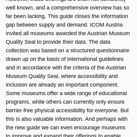
(_GRECAPTC
ausgeführt 
well known, and a comprehensive overview has so
Risikoanaly
bereitzustel
far been lacking. This guide closes the information
gap between supply and demand. ICOM Austria
invited all museums awarded the Austrian Museum
Quality Seal to provide their data. The data
Google Privacy Policy
collection was based on a structured questionnaire
Name
Anbieter / Domäne
Ablaufdatum
Beschreibung
drawn up on the basis of international guidelines
_ga
1 Jahr 1
Dieser Cookie-
Google LLC
Monat
Name ist mit
.museumsguide.net
and in accordance with the criteria of the Austrian
Google Univer
Analytics
Museum Quality Seal, where accessibility and
verknüpft. Dies
eine wichtige
inclusion are already an important component.
Aktualisierung
am häufigsten
Some museums offer a wide range of educational
verwendeten
Analysedienst
programs, while others can currently only ensure
von Google.
Dieses Cookie
barrier-free physical accessibility for everyone. But
wird verwende
um eindeutige
this is also valuable information. And perhaps with
Benutzer zu
unterscheiden
the new guide we can even encourage museums
indem eine
zufällig generi
to improve and expand their offerings to enable