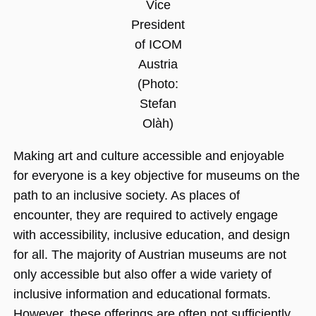
Vice
President
of ICOM
Unbedingt erforderlich
Performance
Austria
Personalisierung
Funktionalität
(Photo:
Unbedingt erforderliche Cookies ermöglichen
Stefan
wesentliche Kernfunktionen der Website wie
die Benutzeranmeldung und die
Olàh)
Kontoverwaltung. Ohne die unbedingt
erforderlichen Cookies kann die Website nicht
ordnungsgemäß verwendet werden.
Making art and culture accessible and enjoyable
Name
Anbieter / Domäne
Ablaufdatum
Beschreibu
for everyone is a key objective for museums on the
CookieScriptConsent
1 Jahr 1
Dieses Cook
CookieScript
path to an inclusive society. As places of
Monat
Cookie-Scri
.museumsguide.net
verwendet,
encounter, they are required to actively engage
Einwilligun
für Besuche
with accessibility, inclusive education, and design
speichern. 
Banner von
for all. The majority of Austrian museums are not
Script.com 
ordnungsg
only accessible but also offer a wide variety of
funktionier
inclusive information and educational formats.
_GRECAPTCHA
5 Monate 4
Google reC
Google LLC
Wochen
ein erforder
www.google.com
However, these offerings are often not sufficiently