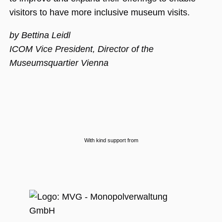
Nummer als
Client-ID
visitors to have more inclusive museum visits.
zugewiesen wi
Es ist in jeder
Seitenanforde
by Bettina Leidl
auf einer Site
enthalten und
ICOM Vice President, Director of the
wird zur
Berechnung v
Museumsquartier Vienna
Besucher-,
Sitzungs- und
Kampagnenda
für die Site-
Analyseberich
verwendet.
_ga_BMK64VXYRJ
.museumsguide.net
1 Jahr 1
Dieses Cookie
Monat
wird von Goog
Analytics
verwendet, u
den Sitzungss
With kind support from
beizubehalten
_ga_GTFHPVQCWF
.museumsguide.net
1 Jahr 1
Dieses Cookie
Monat
wird von Goog
Analytics
verwendet, u
den Sitzungss
beizubehalten