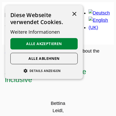
Skip
×
to
Diese Webseite
content
verwendet Cookies.
Weitere Informationen
ALLE AKZEPTIEREN
Museum Guide
>
Archive
>
News
>
About the
MuseumsGuide inclusive
ALLE ABLEHNEN
About the MuseumsGuide
DETAILS ANZEIGEN
inclusive
UNBEDINGT ERFORDERLICH
PERFORMANCE
PERSONALISIERUNG
Bettina
FUNKTIONALITÄT
Leidl,