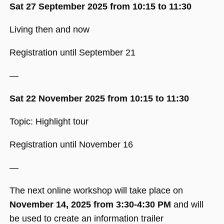
Nummer als
Sat 27 September 2025
from
10:15 to 11:30
Client-ID
zugewiesen wi
Es ist in jeder
Living then and now
Seitenanforde
auf einer Site
enthalten und
wird zur
Registration until September 21
Berechnung v
Besucher-,
Sitzungs- und
—
Kampagnenda
für die Site-
Analyseberich
Sat 22 November 2025 from 10:15 to 11:30
verwendet.
_ga_BMK64VXYRJ
.museumsguide.net
1 Jahr 1
Dieses Cookie
Topic: Highlight tour
Monat
wird von Goog
Analytics
verwendet, u
den Sitzungss
Registration until November 16
beizubehalten
_ga_GTFHPVQCWF
.museumsguide.net
1 Jahr 1
Dieses Cookie
—
Monat
wird von Goog
Analytics
verwendet, u
The next online workshop will take place on
den Sitzungss
beizubehalten
November 14, 2025 from 3:30-4:30 PM
and will
be used to create an information trailer