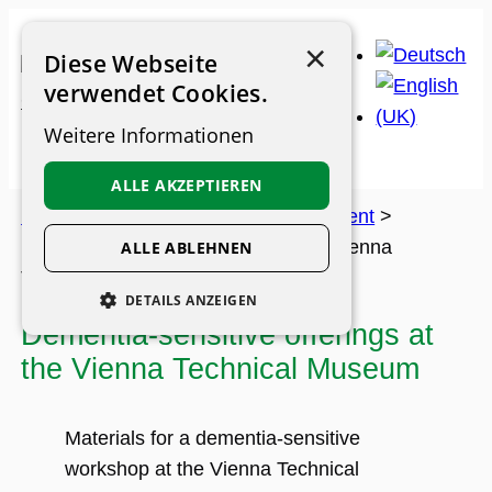
Skip
×
to
Diese Webseite
content
verwendet Cookies.
Weitere Informationen
ALLE AKZEPTIEREN
Museum Guide
>
Archive
>
appointment
>
Dementia-sensitive offerings at the Vienna
ALLE ABLEHNEN
Technical Museum
DETAILS ANZEIGEN
Dementia-sensitive offerings at
UNBEDINGT ERFORDERLICH
the Vienna Technical Museum
PERFORMANCE
PERSONALISIERUNG
Materials for a dementia-sensitive
FUNKTIONALITÄT
workshop at the Vienna Technical