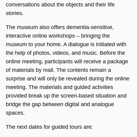
(_GRECAPTC
conversations about the objects and their life
ausgeführt 
Risikoanaly
stories.
bereitzustel
The museum also offers dementia-sensitive,
interactive online workshops – bringing the
Google Privacy Policy
museum to your home. A dialogue is initiated with
Name
Anbieter / Domäne
Ablaufdatum
Beschreibung
the help of photos, videos, and music. Before the
_ga
1 Jahr 1
Dieser Cookie-
online meeting, participants will receive a package
Google LLC
Monat
Name ist mit
.museumsguide.net
Google Univer
of materials by mail. The contents remain a
Analytics
verknüpft. Dies
surprise and will only be revealed during the online
eine wichtige
Aktualisierung
meeting. The materials and guided activities
am häufigsten
verwendeten
provided break up the screen-based situation and
Analysedienst
von Google.
bridge the gap between digital and analogue
Dieses Cookie
wird verwende
spaces.
um eindeutige
Benutzer zu
unterscheiden
The next dates for guided tours are:
indem eine
zufällig generi