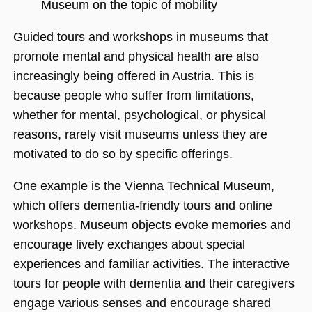
Museum on the topic of mobility
Guided tours and workshops in museums that
Unbedingt erforderlich
Performance
promote mental and physical health are also
Personalisierung
Funktionalität
increasingly being offered in Austria. This is
Unbedingt erforderliche Cookies ermöglichen
because people who suffer from limitations,
wesentliche Kernfunktionen der Website wie
die Benutzeranmeldung und die
whether for mental, psychological, or physical
Kontoverwaltung. Ohne die unbedingt
reasons, rarely visit museums unless they are
erforderlichen Cookies kann die Website nicht
ordnungsgemäß verwendet werden.
motivated to do so by specific offerings.
Name
Anbieter / Domäne
Ablaufdatum
Beschreibu
One example is the Vienna Technical Museum,
CookieScriptConsent
1 Jahr 1
Dieses Cook
CookieScript
Monat
Cookie-Scri
.museumsguide.net
which offers dementia-friendly tours and online
verwendet,
Einwilligun
workshops. Museum objects evoke memories and
für Besuche
speichern. 
encourage lively exchanges about special
Banner von
Script.com 
experiences and familiar activities. The interactive
ordnungsg
funktionier
tours for people with dementia and their caregivers
_GRECAPTCHA
5 Monate 4
Google reC
Google LLC
engage various senses and encourage shared
Wochen
ein erforder
www.google.com