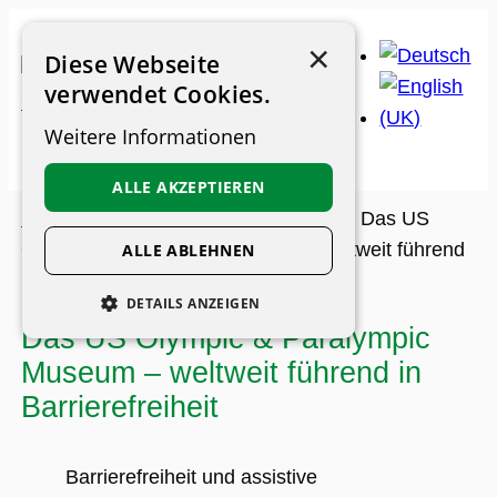
Zum
×
Inhalt
Diese Webseite
springen
verwendet Cookies.
Weitere Informationen
ALLE AKZEPTIEREN
Museums-Guide
>
Archiv
>
Feature
>
Das US
Olympic & Paralympic Museum – weltweit führend
ALLE ABLEHNEN
in Barrierefreiheit
DETAILS ANZEIGEN
Das US Olympic & Paralympic
UNBEDINGT ERFORDERLICH
Museum – weltweit führend in
PERFORMANCE
Barrierefreiheit
PERSONALISIERUNG
FUNKTIONALITÄT
Barrierefreiheit und assistive