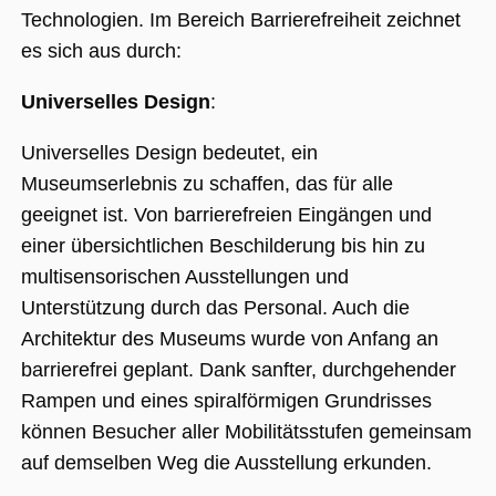
(_GRECAPTC
Technologien. Im Bereich Barrierefreiheit zeichnet
ausgeführt 
Risikoanaly
es sich aus durch:
bereitzustel
Universelles Design
:
Google Privacy Policy
Universelles Design bedeutet, ein
Museumserlebnis zu schaffen, das für alle
Name
Anbieter / Domäne
Ablaufdatum
Beschreibung
geeignet ist. Von barrierefreien Eingängen und
_ga
1 Jahr 1
Dieser Cookie-
Google LLC
Monat
Name ist mit
.museumsguide.net
einer übersichtlichen Beschilderung bis hin zu
Google Univer
Analytics
multisensorischen Ausstellungen und
verknüpft. Dies
eine wichtige
Unterstützung durch das Personal. Auch die
Aktualisierung
am häufigsten
Architektur des Museums wurde von Anfang an
verwendeten
Analysedienst
barrierefrei geplant. Dank sanfter, durchgehender
von Google.
Dieses Cookie
Rampen und eines spiralförmigen Grundrisses
wird verwende
um eindeutige
können Besucher aller Mobilitätsstufen gemeinsam
Benutzer zu
unterscheiden
auf demselben Weg die Ausstellung erkunden.
indem eine
zufällig generi