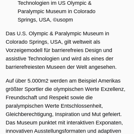
Technologien im US Olympic &
Paralympic Museum in Colorado
Springs, USA, ©usopm
Unbedingt erforderlich
Performance
Personalisierung
Funktionalität
Das U.S. Olympic & Paralympic Museum in
Unbedingt erforderliche Cookies ermöglichen
Colorado Springs, USA, gilt weltweit als
wesentliche Kernfunktionen der Website wie
die Benutzeranmeldung und die
Vorzeigemodell für barrierefreies Design und
Kontoverwaltung. Ohne die unbedingt
erforderlichen Cookies kann die Website nicht
assistive Technologien und wird als eines der
ordnungsgemäß verwendet werden.
barrierefreiesten Museen der Welt angesehen.
Name
Anbieter / Domäne
Ablaufdatum
Beschreibu
Auf über 5.000m2 werden am Beispiel Amerikas
CookieScriptConsent
1 Jahr 1
Dieses Cook
CookieScript
Monat
Cookie-Scri
.museumsguide.net
größter Sportler die olympischen Werte Exzellenz,
verwendet,
Einwilligun
Freundschaft und Respekt sowie die
für Besuche
speichern. 
paralympischen Werte Entschlossenheit,
Banner von
Script.com 
Gleichberechtigung, Inspiration und Mut gefeiert.
ordnungsg
funktionier
Das Museum punktet mit interaktiven Exponaten,
_GRECAPTCHA
5 Monate 4
Google reC
Google LLC
innovativen Ausstellungsformaten und adaptiven
Wochen
ein erforder
www.google.com