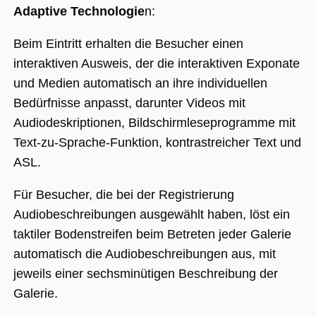
Nummer als
Adaptive Technologie
n:
Client-ID
zugewiesen wi
Es ist in jeder
Seitenanforde
Beim Eintritt erhalten die Besucher einen
auf einer Site
enthalten und
interaktiven Ausweis, der die interaktiven Exponate
wird zur
Berechnung v
und Medien automatisch an ihre individuellen
Besucher-,
Sitzungs- und
Bedürfnisse anpasst, darunter Videos mit
Kampagnenda
für die Site-
Audiodeskriptionen, Bildschirmleseprogramme mit
Analyseberich
verwendet.
Text-zu-Sprache-Funktion, kontrastreicher Text und
_ga_BMK64VXYRJ
.museumsguide.net
1 Jahr 1
Dieses Cookie
ASL.
Monat
wird von Goog
Analytics
verwendet, u
Für Besucher, die bei der Registrierung
den Sitzungss
beizubehalten
Audiobeschreibungen ausgewählt haben, löst ein
_ga_GTFHPVQCWF
.museumsguide.net
1 Jahr 1
Dieses Cookie
taktiler Bodenstreifen beim Betreten jeder Galerie
Monat
wird von Goog
Analytics
automatisch die Audiobeschreibungen aus, mit
verwendet, u
den Sitzungss
jeweils einer sechsminütigen Beschreibung der
beizubehalten
Galerie.