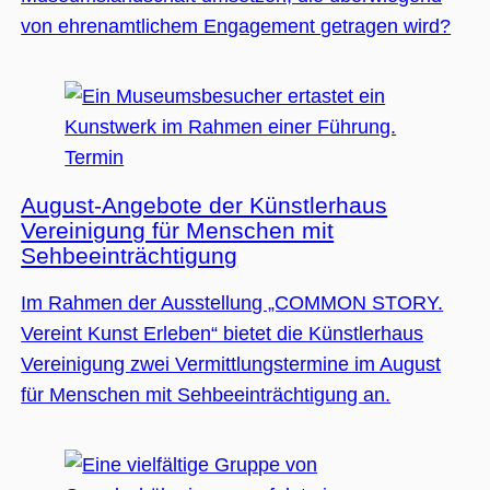
Nummer als
Client-ID
von ehrenamtlichem Engagement getragen wird?
zugewiesen wi
Es ist in jeder
Seitenanforde
auf einer Site
enthalten und
wird zur
Berechnung v
Besucher-,
Termin
Sitzungs- und
Kampagnenda
für die Site-
August-Angebote der Künstlerhaus
Analyseberich
verwendet.
Vereinigung für Menschen mit
_ga_BMK64VXYRJ
.museumsguide.net
1 Jahr 1
Dieses Cookie
Sehbeeinträchtigung
Monat
wird von Goog
Analytics
verwendet, u
Im Rahmen der Ausstellung „COMMON STORY.
den Sitzungss
beizubehalten
Vereint Kunst Erleben“ bietet die Künstlerhaus
_ga_GTFHPVQCWF
.museumsguide.net
1 Jahr 1
Dieses Cookie
Vereinigung zwei Vermittlungstermine im August
Monat
wird von Goog
Analytics
für Menschen mit Sehbeeinträchtigung an.
verwendet, u
den Sitzungss
beizubehalten