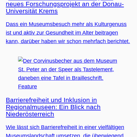
(_GRECAPTC
neues Forschungsprojekt an der Donau-
ausgeführt 
Risikoanaly
Universität Krems
bereitzustel
Dass ein Museumsbesuch mehr als Kulturgenuss
ist und aktiv zur Gesundheit im Alter beitragen
kann, darüber haben wir schon mehrfach berichtet.
Google Privacy Policy
Name
Anbieter / Domäne
Ablaufdatum
Beschreibung
_ga
1 Jahr 1
Dieser Cookie-
Google LLC
Monat
Name ist mit
.museumsguide.net
Google Univer
Analytics
verknüpft. Dies
eine wichtige
Feature
Aktualisierung
am häufigsten
verwendeten
Barrierefreiheit und Inklusion in
Analysedienst
von Google.
Regionalmuseen: Ein Blick nach
Dieses Cookie
wird verwende
Niederösterreich
um eindeutige
Benutzer zu
unterscheiden
Wie lässt sich Barrierefreiheit in einer vielfältigen
indem eine
zufällig generi
Museumslandschaft umsetzen, die überwiegend