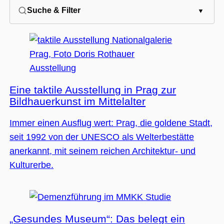
Suche & Filter
Unbedingt erforderlich
Performance
Personalisierung
Funktionalität
Unbedingt erforderliche Cookies ermöglichen
Ausstellung
wesentliche Kernfunktionen der Website wie
die Benutzeranmeldung und die
Eine taktile Ausstellung in Prag zur
Kontoverwaltung. Ohne die unbedingt
erforderlichen Cookies kann die Website nicht
Bildhauerkunst im Mittelalter
ordnungsgemäß verwendet werden.
Name
Anbieter / Domäne
Ablaufdatum
Beschreibu
Immer einen Ausflug wert: Prag, die goldene Stadt,
CookieScriptConsent
1 Jahr 1
Dieses Cook
CookieScript
seit 1992 von der UNESCO als Welterbestätte
Monat
Cookie-Scri
.museumsguide.net
verwendet,
anerkannt, mit seinem reichen Architektur- und
Einwilligun
für Besuche
Kulturerbe.
speichern. 
Banner von
Script.com 
ordnungsg
Studie
funktionier
_GRECAPTCHA
5 Monate 4
Google reC
Google LLC
„Gesundes Museum“: Das belegt ein
Wochen
ein erforder
www.google.com