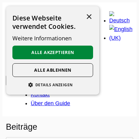
Zum
×
Inhalt
Diese Webseite
springen
verwendet Cookies.
Weitere Informationen
ALLE AKZEPTIEREN
Museen
ALLE ABLEHNEN
Beiträge
DETAILS ANZEIGEN
Newsletter
Kontakt
UNBEDINGT ERFORDERLICH
Über den Guide
PERFORMANCE
PERSONALISIERUNG
Beiträge
FUNKTIONALITÄT