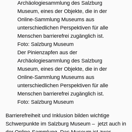
Unbedingt erforderlich
Performance
Personalisierung
Funktionalität
Unbedingt erforderliche Cookies ermöglichen
wesentliche Kernfunktionen der Website wie
die Benutzeranmeldung und die
Der Pinienzapfen aus der
Kontoverwaltung. Ohne die unbedingt
erforderlichen Cookies kann die Website nicht
Archäologiesammlung des Salzburg
ordnungsgemäß verwendet werden.
Museum, eines der Objekte, die in der
Name
Anbieter / Domäne
Ablaufdatum
Beschreibu
Online-Sammlung Museums aus
CookieScriptConsent
1 Jahr 1
Dieses Cook
CookieScript
Monat
Cookie-Scri
.museumsguide.net
unterschiedlichen Perspektiven für alle
verwendet,
Einwilligun
Menschen barrierefrei zugänglich ist.
für Besuche
speichern. 
Foto: Salzburg Museum
Banner von
Script.com 
ordnungsg
Barrierefreiheit und Inklusion bilden wichtige
funktionier
Schwerpunkte im Salzburg Museum – jetzt auch in
_GRECAPTCHA
5 Monate 4
Google reC
Google LLC
Wochen
ein erforder
www.google.com