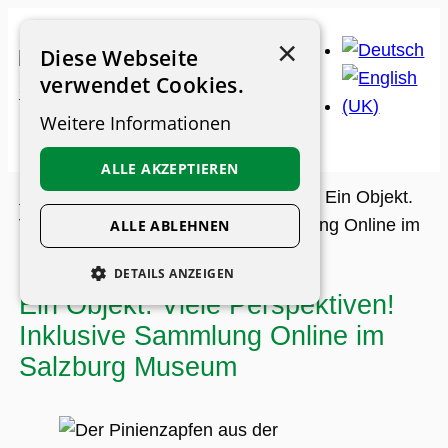
Zum
×
Inhalt
Diese Webseite
springen
verwendet Cookies.
Weitere Informationen
ALLE AKZEPTIEREN
Museums-Guide
>
Archiv
>
Feature
>
Ein Objekt.
Viele Perspektiven! Inklusive Sammlung Online im
ALLE ABLEHNEN
Salzburg Museum
DETAILS ANZEIGEN
Ein Objekt. Viele Perspektiven!
UNBEDINGT ERFORDERLICH
Inklusive Sammlung Online im
PERFORMANCE
Salzburg Museum
PERSONALISIERUNG
FUNKTIONALITÄT