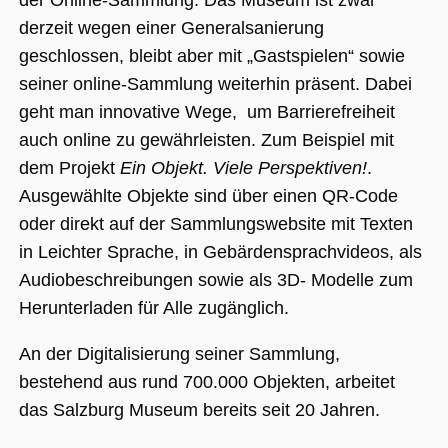
der Online-Sammlung. Das Museum ist zwar
(_GRECAPTC
ausgeführt 
derzeit wegen einer Generalsanierung
Risikoanaly
bereitzustel
geschlossen, bleibt aber mit „Gastspielen“ sowie
seiner online-Sammlung weiterhin präsent. Dabei
geht man innovative Wege, um Barrierefreiheit
Google Privacy Policy
auch online zu gewährleisten. Zum Beispiel mit
dem Projekt
Ein Objekt. Viele Perspektiven!
.
Name
Anbieter / Domäne
Ablaufdatum
Beschreibung
Ausgewählte Objekte sind über einen QR-Code
_ga
1 Jahr 1
Dieser Cookie-
Google LLC
Monat
Name ist mit
.museumsguide.net
oder direkt auf der Sammlungswebsite mit Texten
Google Univer
Analytics
in Leichter Sprache, in Gebärdensprachvideos, als
verknüpft. Dies
eine wichtige
Audiobeschreibungen sowie als 3D- Modelle zum
Aktualisierung
am häufigsten
Herunterladen für Alle zugänglich.
verwendeten
Analysedienst
von Google.
An der Digitalisierung seiner Sammlung,
Dieses Cookie
wird verwende
bestehend aus rund 700.000 Objekten, arbeitet
um eindeutige
Benutzer zu
das Salzburg Museum bereits seit 20 Jahren.
unterscheiden
indem eine
zufällig generi