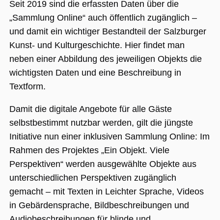
Nummer als
Seit 2019 sind die erfassten Daten über die
Client-ID
zugewiesen wi
„Sammlung Online“ auch öffentlich zugänglich –
Es ist in jeder
Seitenanforde
und damit ein wichtiger Bestandteil der Salzburger
auf einer Site
enthalten und
Kunst- und Kulturgeschichte. Hier findet man
wird zur
Berechnung v
neben einer Abbildung des jeweiligen Objekts die
Besucher-,
Sitzungs- und
wichtigsten Daten und eine Beschreibung in
Kampagnenda
für die Site-
Textform.
Analyseberich
verwendet.
Damit die digitale Angebote für alle Gäste
_ga_BMK64VXYRJ
.museumsguide.net
1 Jahr 1
Dieses Cookie
Monat
wird von Goog
selbstbestimmt nutzbar werden, gilt die jüngste
Analytics
verwendet, u
Initiative nun einer inklusiven Sammlung Online: Im
den Sitzungss
beizubehalten
Rahmen des Projektes „Ein Objekt. Viele
_ga_GTFHPVQCWF
.museumsguide.net
1 Jahr 1
Dieses Cookie
Perspektiven“ werden ausgewählte Objekte aus
Monat
wird von Goog
Analytics
unterschiedlichen Perspektiven zugänglich
verwendet, u
den Sitzungss
gemacht – mit Texten in Leichter Sprache, Videos
beizubehalten
in Gebärdensprache, Bildbeschreibungen und
Audiobeschreibungen für blinde und