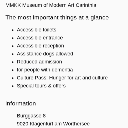
MMKK Museum of Modern Art Carinthia
The most important things at a glance
Unbedingt erforderlich
Performance
Personalisierung
Funktionalität
Accessible toilets
Unbedingt erforderliche Cookies ermöglichen
Accessible entrance
wesentliche Kernfunktionen der Website wie
Accessible reception
die Benutzeranmeldung und die
Kontoverwaltung. Ohne die unbedingt
Assistance dogs allowed
erforderlichen Cookies kann die Website nicht
ordnungsgemäß verwendet werden.
Reduced admission
Name
Anbieter / Domäne
Ablaufdatum
Beschreibu
for people with dementia
CookieScriptConsent
1 Jahr 1
Dieses Cook
CookieScript
Culture Pass: Hunger for art and culture
Monat
Cookie-Scri
.museumsguide.net
verwendet,
Special tours & offers
Einwilligun
für Besuche
speichern. 
Banner von
information
Script.com 
ordnungsg
funktionier
Burggasse 8
_GRECAPTCHA
5 Monate 4
Google reC
Google LLC
9020 Klagenfurt am Wörthersee
Wochen
ein erforder
www.google.com