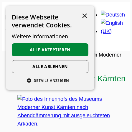
Skip
×
to
Diese Webseite
content
verwendet Cookies.
Weitere Informationen
ALLE AKZEPTIEREN
Museum Guide
>
Museums
>
Museum Moderner
Kunst Kärnten
ALLE ABLEHNEN
Museum Moderner Kunst Kärnten
DETAILS ANZEIGEN
UNBEDINGT ERFORDERLICH
PERFORMANCE
PERSONALISIERUNG
FUNKTIONALITÄT