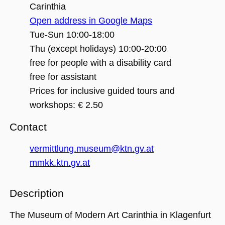
(_GRECAPTC
Carinthia
ausgeführt 
Risikoanaly
Open address in Google Maps
bereitzustel
Tue-Sun 10:00-18:00
Thu (except holidays) 10:00-20:00
free for people with a disability card
Google Privacy Policy
free for assistant
Name
Anbieter / Domäne
Ablaufdatum
Beschreibung
Prices for inclusive guided tours and
_ga
1 Jahr 1
Dieser Cookie-
Google LLC
workshops: € 2.50
Monat
Name ist mit
.museumsguide.net
Google Univer
Analytics
Contact
verknüpft. Dies
eine wichtige
Aktualisierung
vermittlung.museum@ktn.gv.at
am häufigsten
verwendeten
mmkk.ktn.gv.at
Analysedienst
von Google.
Dieses Cookie
wird verwende
Description
um eindeutige
Benutzer zu
unterscheiden
indem eine
The Museum of Modern Art Carinthia in Klagenfurt
zufällig generi