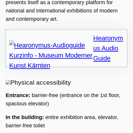
Nummer als
presents itself as a contemporary platform for
Client-ID
zugewiesen wi
national and international exhibitions of modern
Es ist in jeder
Seitenanforde
and contemporary art.
auf einer Site
enthalten und
wird zur
Berechnung v
Hearonym
Besucher-,
Sitzungs- und
Kampagnenda
us Audio
für die Site-
Analyseberich
Guide
verwendet.
_ga_BMK64VXYRJ
.museumsguide.net
1 Jahr 1
Dieses Cookie
Monat
wird von Goog
Analytics
verwendet, u
Physical accessibility
den Sitzungss
beizubehalten
Entrance:
barrier-free (entrance on the 1st floor,
_ga_GTFHPVQCWF
.museumsguide.net
1 Jahr 1
Dieses Cookie
Monat
wird von Goog
spacious elevator)
Analytics
verwendet, u
den Sitzungss
In the building:
entire exhibition area, elevator,
beizubehalten
barrier-free toilet