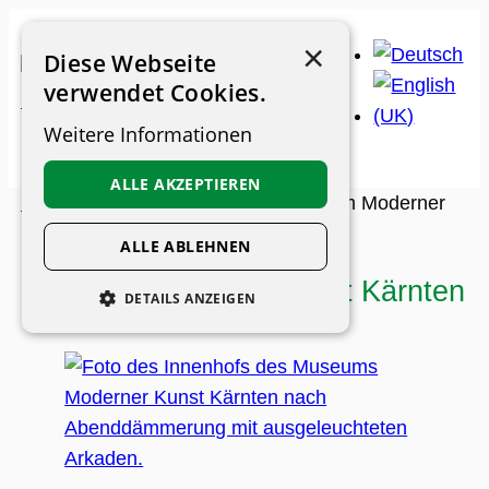
Zum
×
Inhalt
Diese Webseite
springen
verwendet Cookies.
Weitere Informationen
ALLE AKZEPTIEREN
Museums-Guide
>
Museen
>
Museum Moderner
Kunst Kärnten
ALLE ABLEHNEN
Museum Moderner Kunst Kärnten
DETAILS ANZEIGEN
UNBEDINGT ERFORDERLICH
PERFORMANCE
PERSONALISIERUNG
FUNKTIONALITÄT