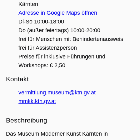
(_GRECAPTC
Kärnten
ausgeführt 
Risikoanaly
Adresse in Google Maps öffnen
bereitzustel
Di-So 10:00-18:00
Do (außer feiertags) 10:00-20:00
frei für Menschen mit Behindertenausweis
Google Privacy Policy
frei für Assistenzperson
Name
Anbieter / Domäne
Ablaufdatum
Beschreibung
Preise für inklusive Führungen und
_ga
1 Jahr 1
Dieser Cookie-
Google LLC
Workshops: € 2,50
Monat
Name ist mit
.museumsguide.net
Google Univer
Analytics
Kontakt
verknüpft. Dies
eine wichtige
Aktualisierung
vermittlung.museum@ktn.gv.at
am häufigsten
verwendeten
mmkk.ktn.gv.at
Analysedienst
von Google.
Dieses Cookie
wird verwende
Beschreibung
um eindeutige
Benutzer zu
unterscheiden
indem eine
Das Museum Moderner Kunst Kärnten in
zufällig generi