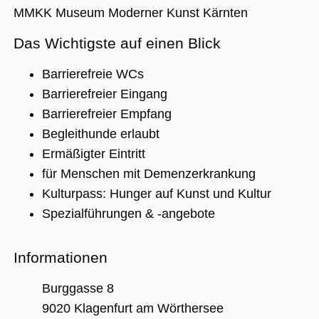
MMKK Museum Moderner Kunst Kärnten
Das Wichtigste auf einen Blick
Unbedingt erforderlich
Performance
Personalisierung
Funktionalität
Barrierefreie WCs
Unbedingt erforderliche Cookies ermöglichen
Barrierefreier Eingang
wesentliche Kernfunktionen der Website wie
Barrierefreier Empfang
die Benutzeranmeldung und die
Kontoverwaltung. Ohne die unbedingt
Begleithunde erlaubt
erforderlichen Cookies kann die Website nicht
ordnungsgemäß verwendet werden.
Ermäßigter Eintritt
Name
Anbieter / Domäne
Ablaufdatum
Beschreibu
für Menschen mit Demenzerkrankung
CookieScriptConsent
1 Jahr 1
Dieses Cook
CookieScript
Kulturpass: Hunger auf Kunst und Kultur
Monat
Cookie-Scri
.museumsguide.net
verwendet,
Spezialführungen & -angebote
Einwilligun
für Besuche
speichern. 
Banner von
Informationen
Script.com 
ordnungsg
funktionier
Burggasse 8
_GRECAPTCHA
5 Monate 4
Google reC
Google LLC
9020 Klagenfurt am Wörthersee
Wochen
ein erforder
www.google.com