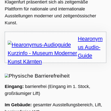
Nummer als
Klagenfurt präsentiert sich als zeitgemäße
Client-ID
zugewiesen wi
Plattform für nationale und internationale
Es ist in jeder
Seitenanforde
Ausstellungen moderner und zeitgenössischer
auf einer Site
enthalten und
Kunst.
wird zur
Berechnung v
Besucher-,
Sitzungs- und
Hearonym
Kampagnenda
für die Site-
Analyseberich
us Audio-
verwendet.
Guide
_ga_BMK64VXYRJ
.museumsguide.net
1 Jahr 1
Dieses Cookie
Monat
wird von Goog
Analytics
verwendet, u
den Sitzungss
beizubehalten
Physische Barrierefreiheit
_ga_GTFHPVQCWF
.museumsguide.net
1 Jahr 1
Dieses Cookie
Monat
wird von Goog
Eingang:
barrierefrei (Eingang im 1. Stock,
Analytics
verwendet, u
großräumiger Lift)
den Sitzungss
beizubehalten
Im Gebäude:
gesamter Ausstellungsbereich, Lift,