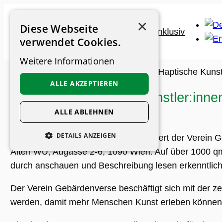
Zum
×
Inhalt
Diese Webseite
springen
verwendet Cookies.
Weitere Informationen
Museums-Guide
>
Archiv
>
Termin
>
Haptische Kunst
ALLE AKZEPTIEREN
Haptische Kunst von Künstler:inne
ALLE ABLEHNEN
DETAILS ANZEIGEN
Von
3. bis 30. Oktober 2025
organisiert der Verein 
Alten WU, Augasse 2-6, 1090 Wien. Auf über 1000 qm2 
UNBEDINGT ERFORDERLICH
durch anschauen und Beschreibung lesen erkenntlich 
PERFORMANCE
Der Verein Gebärdenverse beschäftigt sich mit der ze
PERSONALISIERUNG
werden, damit mehr Menschen Kunst erleben können?
FUNKTIONALITÄT