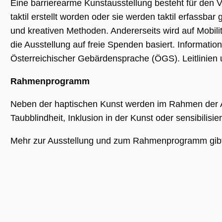
Eine barrierearme Kunstausstellung besteht für den V
taktil erstellt worden oder sie werden taktil erfassb
und kreativen Methoden. Andererseits wird auf Mobi
Unbedingt erforderlich
Performance
die Ausstellung auf freie Spenden basiert. Informatio
Personalisierung
Funktionalität
Österreichischer Gebärdensprache (ÖGS). Leitlinien u
Unbedingt erforderliche Cookies ermöglichen
wesentliche Kernfunktionen der Website wie
die Benutzeranmeldung und die
Rahmenprogramm
Kontoverwaltung. Ohne die unbedingt
erforderlichen Cookies kann die Website nicht
Neben der haptischen Kunst werden im Rahmen der A
ordnungsgemäß verwendet werden.
Taubblindheit, Inklusion in der Kunst oder sensibil
Name
Anbieter / Domäne
Ablaufdatum
Beschreibu
CookieScriptConsent
1 Jahr 1
Dieses Cook
CookieScript
Mehr zur Ausstellung und zum Rahmenprogramm gib
Monat
Cookie-Scri
.museumsguide.net
verwendet,
Einwilligun
für Besuche
speichern. 
Banner von
Script.com 
ordnungsg
funktionier
_GRECAPTCHA
5 Monate 4
Google reC
Google LLC
Wochen
ein erforder
www.google.com