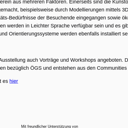
erein aus mehreren Faktoren. Einerseits sind die Kunstob
ar gemacht, beispielsweise durch Modellierungen mittels 
litäts-Bedürfnisse der Besuchende eingegangen sowie ö
nen werden in Leichter Sprache verfügbar sein und es gib
nd Orientierungssysteme werden ebenfalls installiert se
usstellung auch Vorträge und Workshops angeboten. Di
isieren bezüglich ÖGS und entstehen aus den Communities
ng
ie wird vom
t es
hier
pt.com-Dienst
 um die
gseinstellungen
r-Cookies zu
Das Cookie-
 Cookie-
muss
emäß
en.
APTCHA setzt
liches Cookie
Mit freundlicher Unterstützung von