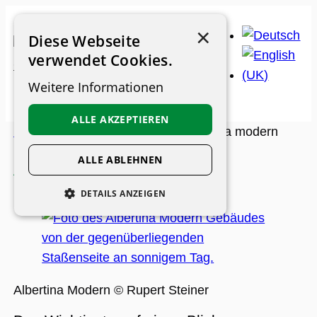
Zum
×
Inhalt
Diese Webseite
springen
verwendet Cookies.
Weitere Informationen
ALLE AKZEPTIEREN
Museums-Guide
>
Museen
>
Albertina modern
ALLE ABLEHNEN
Albertina modern
DETAILS ANZEIGEN
UNBEDINGT ERFORDERLICH
PERFORMANCE
PERSONALISIERUNG
Albertina Modern © Rupert Steiner
FUNKTIONALITÄT