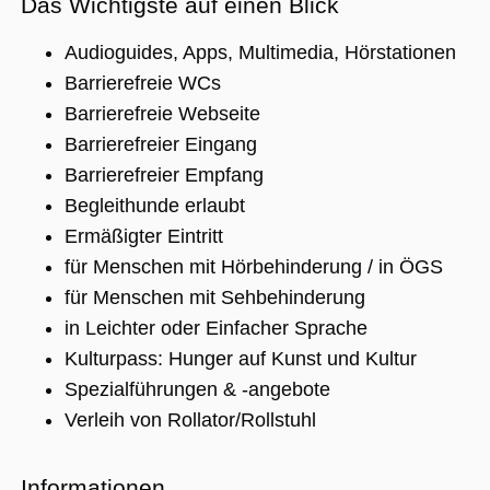
Das Wichtigste auf einen Blick
Audioguides, Apps, Multimedia, Hörstationen
Unbedingt erforderlich
Performance
Barrierefreie WCs
Personalisierung
Funktionalität
Barrierefreie Webseite
Unbedingt erforderliche Cookies ermöglichen
Barrierefreier Eingang
wesentliche Kernfunktionen der Website wie
Barrierefreier Empfang
die Benutzeranmeldung und die
Kontoverwaltung. Ohne die unbedingt
Begleithunde erlaubt
erforderlichen Cookies kann die Website nicht
ordnungsgemäß verwendet werden.
Ermäßigter Eintritt
Name
Anbieter / Domäne
Ablaufdatum
Beschreibu
für Menschen mit Hörbehinderung / in ÖGS
CookieScriptConsent
1 Jahr 1
Dieses Cook
CookieScript
für Menschen mit Sehbehinderung
Monat
Cookie-Scri
.museumsguide.net
verwendet,
in Leichter oder Einfacher Sprache
Einwilligun
für Besuche
Kulturpass: Hunger auf Kunst und Kultur
speichern. 
Banner von
Spezialführungen & -angebote
Script.com 
ordnungsg
Verleih von Rollator/Rollstuhl
funktionier
_GRECAPTCHA
5 Monate 4
Google reC
Google LLC
Wochen
ein erforder
www.google.com
Informationen