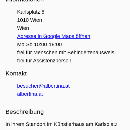
(_GRECAPTC
ausgeführt 
Risikoanaly
Karlsplatz 5
bereitzustel
1010 Wien
Wien
Adresse in Google Maps öffnen
Google Privacy Policy
Mo-So 10:00-18:00
Name
Anbieter / Domäne
Ablaufdatum
Beschreibung
frei für Menschen mit Behindertenausweis
_ga
1 Jahr 1
Dieser Cookie-
Google LLC
frei für Assistenzperson
Monat
Name ist mit
.museumsguide.net
Google Univer
Analytics
Kontakt
verknüpft. Dies
eine wichtige
Aktualisierung
besucher@albertina.at
am häufigsten
verwendeten
albertina.at
Analysedienst
von Google.
Dieses Cookie
wird verwende
Beschreibung
um eindeutige
Benutzer zu
unterscheiden
indem eine
In ihrem Standort im Künstlerhaus am Karlsplatz
zufällig generi