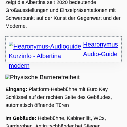
Nummer als
zeigt die Albertina seit 2020 bedeutende
Client-ID
zugewiesen wi
Großausstellungen und Einzelpräsentationen mit
Es ist in jeder
Seitenanforde
Schwerpunkt auf der Kunst der Gegenwart und der
auf einer Site
enthalten und
Moderne.
wird zur
Berechnung v
Besucher-,
Sitzungs- und
Hearonymus
Kampagnenda
für die Site-
Analyseberich
Audio-Guide
verwendet.
_ga_BMK64VXYRJ
.museumsguide.net
1 Jahr 1
Dieses Cookie
Monat
wird von Goog
Analytics
Physische Barrierefreiheit
verwendet, u
den Sitzungss
beizubehalten
Eingang:
Plattform-Hebebühne mit Euro Key
_ga_GTFHPVQCWF
.museumsguide.net
1 Jahr 1
Dieses Cookie
Schlüssel auf der rechten Seite des Gebäudes,
Monat
wird von Goog
Analytics
automatisch öffnende Türen
verwendet, u
den Sitzungss
beizubehalten
Im Gebäude:
Hebebühne, Kabinenlift, WCs,
Garderoben, Antirutschbänder bei Stiegen