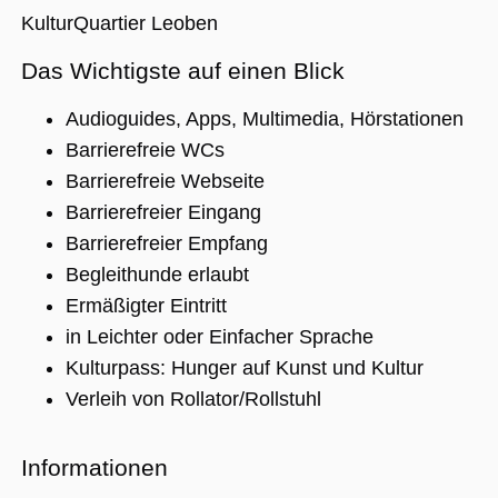
KulturQuartier Leoben
Das Wichtigste auf einen Blick
Unbedingt erforderlich
Performance
Personalisierung
Funktionalität
Audioguides, Apps, Multimedia, Hörstationen
Unbedingt erforderliche Cookies ermöglichen
Barrierefreie WCs
wesentliche Kernfunktionen der Website wie
Barrierefreie Webseite
die Benutzeranmeldung und die
Kontoverwaltung. Ohne die unbedingt
Barrierefreier Eingang
erforderlichen Cookies kann die Website nicht
ordnungsgemäß verwendet werden.
Barrierefreier Empfang
Name
Anbieter / Domäne
Ablaufdatum
Beschreibu
Begleithunde erlaubt
CookieScriptConsent
1 Jahr 1
Dieses Cook
CookieScript
Ermäßigter Eintritt
Monat
Cookie-Scri
.museumsguide.net
verwendet,
in Leichter oder Einfacher Sprache
Einwilligun
für Besuche
Kulturpass: Hunger auf Kunst und Kultur
speichern. 
Banner von
Verleih von Rollator/Rollstuhl
Script.com 
ordnungsg
funktionier
Informationen
_GRECAPTCHA
5 Monate 4
Google reC
Google LLC
Wochen
ein erforder
www.google.com