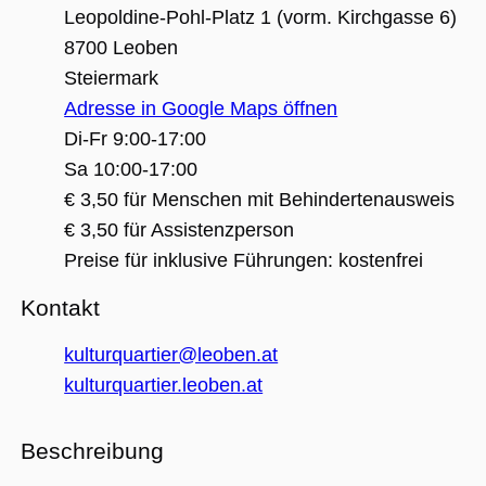
(_GRECAPTC
Leopoldine-Pohl-Platz 1 (vorm. Kirchgasse 6)
ausgeführt 
Risikoanaly
8700 Leoben
bereitzustel
Steiermark
Adresse in Google Maps öffnen
Di-Fr 9:00-17:00
Google Privacy Policy
Sa 10:00-17:00
Name
Anbieter / Domäne
Ablaufdatum
Beschreibung
€ 3,50 für Menschen mit Behindertenausweis
_ga
1 Jahr 1
Dieser Cookie-
Google LLC
€ 3,50 für Assistenzperson
Monat
Name ist mit
.museumsguide.net
Google Univer
Preise für inklusive Führungen: kostenfrei
Analytics
verknüpft. Dies
eine wichtige
Kontakt
Aktualisierung
am häufigsten
verwendeten
kulturquartier@leoben.at
Analysedienst
von Google.
kulturquartier.leoben.at
Dieses Cookie
wird verwende
um eindeutige
Benutzer zu
unterscheiden
Beschreibung
indem eine
zufällig generi