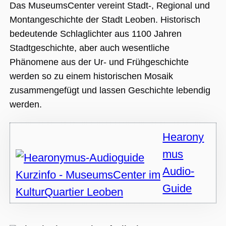
Nummer als
Das MuseumsCenter vereint Stadt-, Regional und
Client-ID
zugewiesen wi
Montangeschichte der Stadt Leoben. Historisch
Es ist in jeder
Seitenanforde
bedeutende Schlaglichter aus 1100 Jahren
auf einer Site
enthalten und
Stadtgeschichte, aber auch wesentliche
wird zur
Berechnung v
Phänomene aus der Ur- und Frühgeschichte
Besucher-,
Sitzungs- und
werden so zu einem historischen Mosaik
Kampagnenda
für die Site-
zusammengefügt und lassen Geschichte lebendig
Analyseberich
verwendet.
werden.
_ga_BMK64VXYRJ
.museumsguide.net
1 Jahr 1
Dieses Cookie
Monat
wird von Goog
Analytics
Hearony
verwendet, u
den Sitzungss
beizubehalten
mus
_ga_GTFHPVQCWF
.museumsguide.net
1 Jahr 1
Dieses Cookie
Audio-
Monat
wird von Goog
Analytics
verwendet, u
Guide
den Sitzungss
beizubehalten