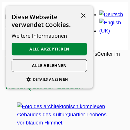
Zum
×
Inhalt
Diese Webseite
springen
verwendet Cookies.
Weitere Informationen
ALLE AKZEPTIEREN
Museums-Guide
>
Museen
>
MuseumsCenter im
KulturQuartier Leoben
ALLE ABLEHNEN
MuseumsCenter im
DETAILS ANZEIGEN
KulturQuartier Leoben
UNBEDINGT ERFORDERLICH
PERFORMANCE
PERSONALISIERUNG
FUNKTIONALITÄT