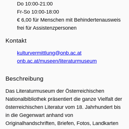
(_GRECAPTC
Do 10:00-21:00
ausgeführt 
Risikoanaly
Fr-So 10:00-18:00
bereitzustel
€ 6,00 für Menschen mit Behindertenausweis
frei für Assistenzpersonen
Google Privacy Policy
Kontakt
Name
Anbieter / Domäne
Ablaufdatum
Beschreibung
kulturvermittlung@onb.ac.at
_ga
1 Jahr 1
Dieser Cookie-
Google LLC
onb.ac.at/museen/literaturmuseum
Monat
Name ist mit
.museumsguide.net
Google Univer
Analytics
verknüpft. Dies
Beschreibung
eine wichtige
Aktualisierung
am häufigsten
verwendeten
Das Literaturmuseum der Österreichischen
Analysedienst
von Google.
Nationalbibliothek präsentiert die ganze Vielfalt der
Dieses Cookie
wird verwende
österreichischen Literatur vom 18. Jahrhundert bis
um eindeutige
Benutzer zu
in die Gegenwart anhand von
unterscheiden
indem eine
Originalhandschriften, Briefen, Fotos, Landkarten
zufällig generi