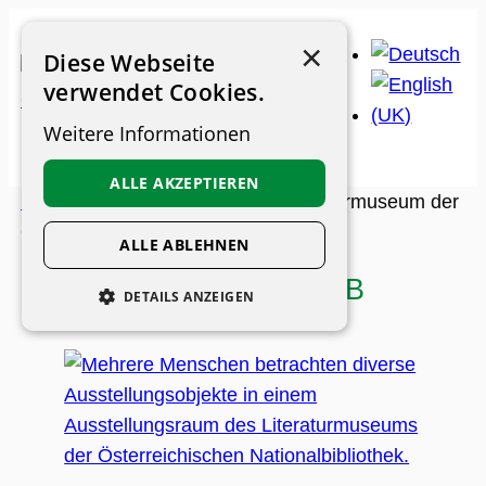
Zum
×
Inhalt
Diese Webseite
springen
verwendet Cookies.
Weitere Informationen
ALLE AKZEPTIEREN
Museums-Guide
>
Museen
>
Literaturmuseum der
ÖNB
ALLE ABLEHNEN
Literaturmuseum der ÖNB
DETAILS ANZEIGEN
UNBEDINGT ERFORDERLICH
PERFORMANCE
PERSONALISIERUNG
FUNKTIONALITÄT