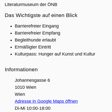
Literaturmuseum der ÖNB
Das Wichtigste auf einen Blick
Unbedingt erforderlich
Performance
Personalisierung
Funktionalität
Barrierefreier Eingang
Unbedingt erforderliche Cookies ermöglichen
Barrierefreier Empfang
wesentliche Kernfunktionen der Website wie
Begleithunde erlaubt
die Benutzeranmeldung und die
Kontoverwaltung. Ohne die unbedingt
Ermäßigter Eintritt
erforderlichen Cookies kann die Website nicht
ordnungsgemäß verwendet werden.
Kulturpass: Hunger auf Kunst und Kultur
Name
Anbieter / Domäne
Ablaufdatum
Beschreibu
CookieScriptConsent
1 Jahr 1
Dieses Cook
CookieScript
Informationen
Monat
Cookie-Scri
.museumsguide.net
verwendet,
Einwilligun
Johannesgasse 6
für Besuche
speichern. 
1010 Wien
Banner von
Script.com 
Wien
ordnungsg
funktionier
Adresse in Google Maps öffnen
_GRECAPTCHA
5 Monate 4
Google reC
Google LLC
Di-Mi 10:00-18:00
Wochen
ein erforder
www.google.com