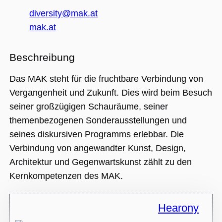
Nummer als
Client-ID
diversity@mak.at
zugewiesen wi
Es ist in jeder
mak.at
Seitenanforde
auf einer Site
enthalten und
wird zur
Beschreibung
Berechnung v
Besucher-,
Sitzungs- und
Das MAK steht für die fruchtbare Verbindung von
Kampagnenda
für die Site-
Vergangenheit und Zukunft. Dies wird beim Besuch
Analyseberich
verwendet.
seiner großzügigen Schauräume, seiner
_ga_BMK64VXYRJ
.museumsguide.net
1 Jahr 1
Dieses Cookie
themenbezogenen Sonderausstellungen und
Monat
wird von Goog
Analytics
seines diskursiven Programms erlebbar. Die
verwendet, u
den Sitzungss
Verbindung von angewandter Kunst, Design,
beizubehalten
Architektur und Gegenwartskunst zählt zu den
_ga_GTFHPVQCWF
.museumsguide.net
1 Jahr 1
Dieses Cookie
Monat
wird von Goog
Kernkompetenzen des MAK.
Analytics
verwendet, u
den Sitzungss
beizubehalten
Hearony