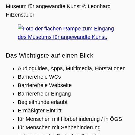
Museum für angewandte Kunst © Leonhard
Hilzensauer
Unbedingt erforderlich
Performance
Personalisierung
Funktionalität
Unbedingt erforderliche Cookies ermöglichen
wesentliche Kernfunktionen der Website wie
die Benutzeranmeldung und die
Kontoverwaltung. Ohne die unbedingt
Das Wichtigste auf einen Blick
erforderlichen Cookies kann die Website nicht
ordnungsgemäß verwendet werden.
Audioguides, Apps, Multimedia, Hörstationen
Name
Anbieter / Domäne
Ablaufdatum
Beschreibu
Barrierefreie WCs
CookieScriptConsent
1 Jahr 1
Dieses Cook
CookieScript
Barrierefreie Webseite
Monat
Cookie-Scri
.museumsguide.net
verwendet,
Barrierefreier Eingang
Einwilligun
für Besuche
Begleithunde erlaubt
speichern. 
Banner von
Ermäßigter Eintritt
Script.com 
ordnungsg
für Menschen mit Hörbehinderung / in ÖGS
funktionier
für Menschen mit Sehbehinderung
_GRECAPTCHA
5 Monate 4
Google reC
Google LLC
Wochen
ein erforder
www.google.com