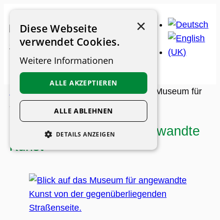
Zum
×
Inhalt
Diese Webseite
springen
verwendet Cookies.
Weitere Informationen
ALLE AKZEPTIEREN
Museums-Guide
>
Museen
>
MAK – Museum für
angewandte Kunst
ALLE ABLEHNEN
MAK – Museum für angewandte
DETAILS ANZEIGEN
Kunst
UNBEDINGT ERFORDERLICH
PERFORMANCE
PERSONALISIERUNG
FUNKTIONALITÄT