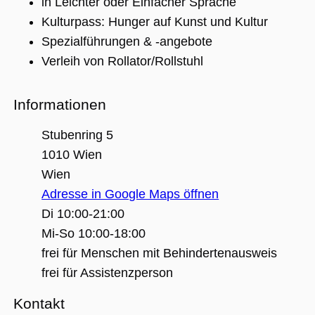
in Leichter oder Einfacher Sprache
(_GRECAPTC
ausgeführt 
Kulturpass: Hunger auf Kunst und Kultur
Risikoanaly
bereitzustel
Spezialführungen & -angebote
Verleih von Rollator/Rollstuhl
Google Privacy Policy
Informationen
Name
Anbieter / Domäne
Ablaufdatum
Beschreibung
Stubenring 5
_ga
1 Jahr 1
Dieser Cookie-
Google LLC
Monat
Name ist mit
.museumsguide.net
1010 Wien
Google Univer
Analytics
Wien
verknüpft. Dies
eine wichtige
Adresse in Google Maps öffnen
Aktualisierung
am häufigsten
Di 10:00-21:00
verwendeten
Analysedienst
Mi-So 10:00-18:00
von Google.
Dieses Cookie
frei für Menschen mit Behindertenausweis
wird verwende
um eindeutige
frei für Assistenzperson
Benutzer zu
unterscheiden
indem eine
Kontakt
zufällig generi