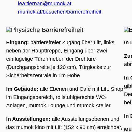
(_GRECAPTC
lea.tiernan@mumok.at
ausgeführt 
Risikoanaly
mumok.at/besuchen/barrierefreiheit
bereitzustel
Physische Barrierefreiheit
B
Google Privacy Policy
Eingang:
barrierefreier Zugang über Lift, links
In 
neben der Haupttreppe, Eingang über zwei
Name
Anbieter / Domäne
Ablaufdatum
Beschreibung
Zu
einflügelige Türen neben der Drehtüre
_ga
1 Jahr 1
Dieser Cookie-
Google LLC
Monat
Name ist mit
.museumsguide.net
abr
(Durchgangsbreite je 120 cm), Türglocke zur
Google Univer
Analytics
Sicherheitszentrale in 1m Höhe
verknüpft. Dies
In
eine wichtige
Aktualisierung
gib
am häufigsten
Im Gebäude:
alle Ebenen und Café mit Lift, Shop
verwendeten
Deu
Analysedienst
im Eingangsbereich, rollstuhlgerechte WC-
von Google.
bei
Dieses Cookie
Anlagen, mumok Lounge und mumok Atelier
wird verwende
um eindeutige
In 
Benutzer zu
In Ausstellungen:
alle Ausstellungsebenen und
unterscheiden
indem eine
das mumok kino mit Lift (152 x 90 cm) erreichbar,
zufällig generi
Mul