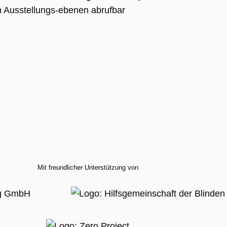
 Ausstellungs-ebenen abrufbar
rd.
rung
on
ten
te
le
m
tatus
.
Mit freundlicher Unterstützung von
le
m
tatus
.