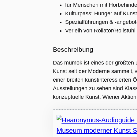
für Menschen mit Hörbehinde
Kulturpass: Hunger auf Kunst
Spezialführungen & -angebot
Verleih von Rollator/Rollstuhl
Beschreibung
Das mumok ist eines der größten 
Kunst seit der Moderne sammelt, e
ng
einer breiten kunstinteressierten Öf
ie wird vom
pt.com-Dienst
Ausstellungen zu sehen sind Klas
 um die
gseinstellungen
konzeptuelle Kunst, Wiener Aktio
r-Cookies zu
Das Cookie-
 Cookie-
muss
emäß
en.
APTCHA setzt
liches Cookie