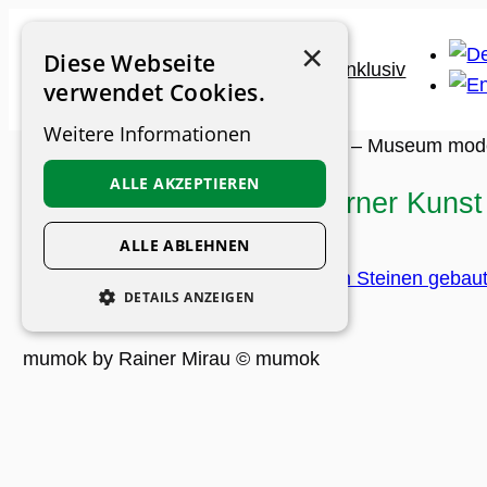
Zum
×
Inhalt
Diese Webseite
springen
verwendet Cookies.
Weitere Informationen
Museums-Guide
>
Museen
>
mumok – Museum moder
ALLE AKZEPTIEREN
mumok – Museum moderner Kunst S
ALLE ABLEHNEN
DETAILS ANZEIGEN
UNBEDINGT ERFORDERLICH
mumok by Rainer Mirau © mumok
PERFORMANCE
PERSONALISIERUNG
FUNKTIONALITÄT