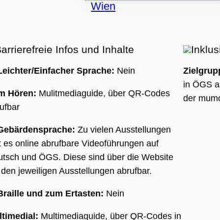
HA), wenn es
wird, um seine
se
len.
arrierefreie Infos und Inhalte
Inklus
Leichter/Einfacher Sprache:
Nein
Zielgrup
in ÖGS a
m Hören:
Mulitmediaguide, über QR-Codes
der mum
ufbar
sal
 ist
 Gebärdensprache:
Zu vielen Ausstellungen
 des
t es online abrufbare Videoführungen auf
tsch und ÖGS. Diese sind über die Website
es
 den jeweiligen Ausstellungen abrufbar.
t,
Braille und zum Ertasten:
Nein
,
erte
timedial:
Multimediaguide, über QR-Codes in