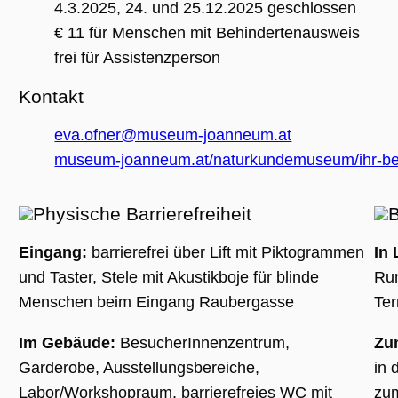
(_GRECAPTC
4.3.2025, 24. und 25.12.2025 geschlossen
ausgeführt 
Risikoanaly
€ 11 für Menschen mit Behindertenausweis
bereitzustel
frei für Assistenzperson
Kontakt
Google Privacy Policy
eva.ofner@museum-joanneum.at
Name
Anbieter / Domäne
Ablaufdatum
Beschreibung
museum-joanneum.at/naturkundemuseum/ihr-besu
_ga
1 Jahr 1
Dieser Cookie-
Google LLC
Monat
Name ist mit
.museumsguide.net
Google Univer
Physische Barrierefreiheit
B
Analytics
verknüpft. Dies
eine wichtige
Eingang:
barrierefrei über Lift mit Piktogrammen
In 
Aktualisierung
am häufigsten
und Taster, Stele mit Akustikboje für blinde
Run
verwendeten
Analysedienst
Menschen beim Eingang Raubergasse
Ter
von Google.
Dieses Cookie
wird verwende
um eindeutige
Im Gebäude:
BesucherInnenzentrum,
Zu
Benutzer zu
unterscheiden
Garderobe, Ausstellungsbereiche,
in 
indem eine
zufällig generi
Labor/Workshopraum, barrierefreies WC mit
zum