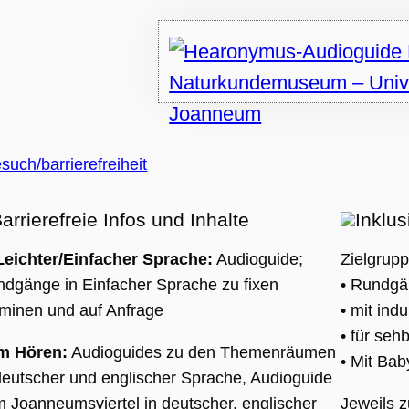
HA), wenn es
wird, um seine
se
len.
ch/barrierefreiheit
sal
arrierefreie Infos und Inhalte
Inklus
 ist
Leichter/Einfacher Sprache:
Audioguide;
Zielgrup
 des
dgänge in Einfacher Sprache zu fixen
• Rundgä
es
minen und auf Anfrage
• mit ind
• für se
t,
m Hören:
Audioguides zu den Themenräumen
• Mit Ba
,
deutscher und englischer Sprache, Audioguide
erte
 Joanneumsviertel in deutscher, englischer
Jeweils z