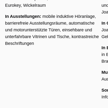
Nummer als
Client-ID
Eurokey, Wickelraum
und
zugewiesen wi
Es ist in jeder
Joa
Seitenanforde
In Ausstellungen:
mobile induktive Höranlage,
auf einer Site
enthalten und
barrierefreie Ausstellungsräume, automatische
In
wird zur
Berechnung v
und motorunterstützte Türen, einsehbare und
Joa
Besucher-,
Sitzungs- und
unterfahrbare Vitrinen und Tische, kontrastreiche
Ge
Kampagnenda
für die Site-
Beschriftungen
Analyseberich
In 
verwendet.
in 
_ga_BMK64VXYRJ
.museumsguide.net
1 Jahr 1
Dieses Cookie
Monat
wird von Goog
Bra
Analytics
verwendet, u
den Sitzungss
Mul
beizubehalten
Aud
_ga_GTFHPVQCWF
.museumsguide.net
1 Jahr 1
Dieses Cookie
Monat
wird von Goog
Analytics
verwendet, u
So
den Sitzungss
beizubehalten
Inf