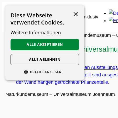
Zum
×
Inhalt
Diese Webseite
springen
verwendet Cookies.
Weitere Informationen
Museums-Guide
>
Museen
>
Naturkundemuseum – 
ALLE AKZEPTIEREN
Naturkundemuseum – Universalm
ALLE ABLEHNEN
DETAILS ANZEIGEN
UNBEDINGT ERFORDERLICH
PERFORMANCE
Naturkundemuseum – Universalmuseum Joanneum
PERSONALISIERUNG
FUNKTIONALITÄT