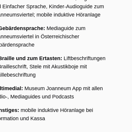
 Einfacher Sprache, Kinder-Audioguide zum
rd.
nneumsviertel; mobile induktive Höranlage
rung
 Gebärdensprache:
Mediaguide zum
on
nneumsviertel in Österreichischer
bärdensprache
ten
te
Braille und zum Ertasten:
Liftbeschriftungen
Brailleschrift, Stele mit Akustikboje mit
le
illebeschriftung
m
tatus
timedial:
Museum Joanneum App mit allen
.
io-, Mediaguides und Podcasts
le
m
nstiges:
mobile induktive Höranlage bei
tatus
.
ormation und Kassa