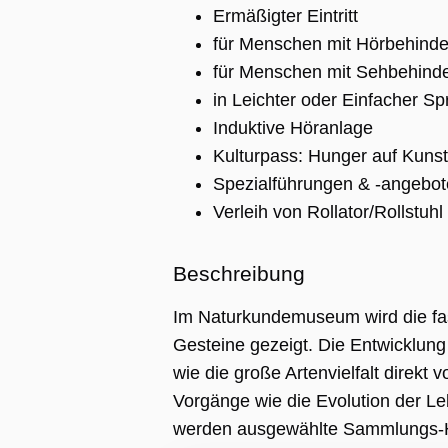
Ermäßigter Eintritt
für Menschen mit Hörbehinde
für Menschen mit Sehbehind
in Leichter oder Einfacher S
Induktive Höranlage
Kulturpass: Hunger auf Kunst
Spezialführungen & -angebot
Verleih von Rollator/Rollstuhl
ng
ie wird vom
Beschreibung
pt.com-Dienst
 um die
gseinstellungen
Im Naturkundemuseum wird die fas
r-Cookies zu
Das Cookie-
Gesteine gezeigt. Die Entwicklung
 Cookie-
muss
wie die große Artenvielfalt direkt
emäß
en.
Vorgänge wie die Evolution der L
APTCHA setzt
werden ausgewählte Sammlungs-Hig
liches Cookie