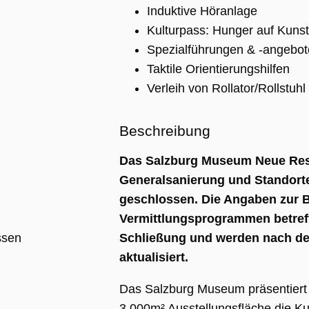
Induktive Höranlage
Kulturpass: Hunger auf Kunst
Spezialführungen & -angebot
Taktile Orientierungshilfen
Verleih von Rollator/Rollstuhl
Beschreibung
Das Salzburg Museum Neue Resi
ng
Generalsanierung und Standorte
ie wird vom
pt.com-Dienst
geschlossen. Die Angaben zur Ba
 um die
gseinstellungen
Vermittlungsprogrammen betre
r-Cookies zu
Das Cookie-
ssen
Schließung und werden nach der
 Cookie-
muss
aktualisiert.
emäß
en.
Das Salzburg Museum präsentiert
APTCHA setzt
liches Cookie
3.000m² Ausstellungsfläche die Ku