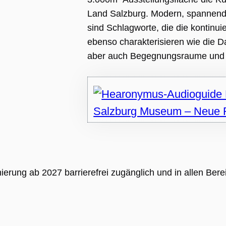
HA), wenn es
wird, um seine
Land Salzburg. Modern, spannend,
se
len.
sind Schlagworte, die die kontinu
ebenso charakterisieren wie die 
aber auch Begegnungsraume und l
sal
 ist
 des
es
ung ab 2027 barrierefrei zugänglich und in allen Bereic
t,
,
erte