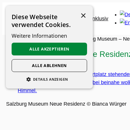
Zum
×
Inhalt
Diese Webseite
springen
verwendet Cookies.
Weitere Informationen
Museums-Guide
>
Museen
>
Salzburg Museum – Ne
ALLE AKZEPTIEREN
Salzburg Museum – Neue Residen
ALLE ABLEHNEN
DETAILS ANZEIGEN
UNBEDINGT ERFORDERLICH
PERFORMANCE
Salzburg Museum Neue Residenz © Bianca Würger
PERSONALISIERUNG
FUNKTIONALITÄT