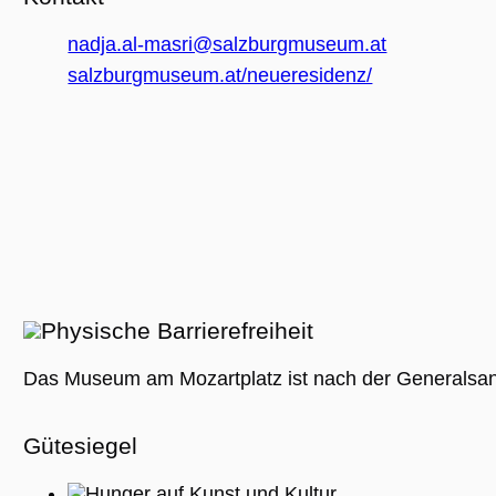
(_GRECAPTC
ausgeführt 
Risikoanaly
nadja.al-masri@salzburgmuseum.at
bereitzustel
salzburgmuseum.at/neueresidenz/
Google Privacy Policy
Name
Anbieter / Domäne
Ablaufdatum
Beschreibung
_ga
1 Jahr 1
Dieser Cookie-
Google LLC
Monat
Name ist mit
.museumsguide.net
Google Univer
Analytics
verknüpft. Dies
eine wichtige
Aktualisierung
Physische Barrierefreiheit
am häufigsten
verwendeten
Analysedienst
von Google.
Das Museum am Mozartplatz ist nach der Generalsanier
Dieses Cookie
wird verwende
um eindeutige
Benutzer zu
Gütesiegel
unterscheiden
indem eine
zufällig generi
Hunger auf Kunst und Kultur