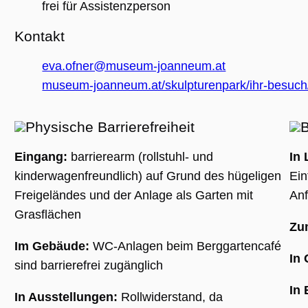
(_GRECAPTC
frei für Assistenzperson
ausgeführt 
Risikoanaly
bereitzustel
Kontakt
eva.ofner@museum-joanneum.at
museum-joanneum.at/skulpturenpark/ihr-besuch/b
Google Privacy Policy
Name
Anbieter / Domäne
Ablaufdatum
Beschreibung
Physische Barrierefreiheit
B
_ga
1 Jahr 1
Dieser Cookie-
Google LLC
Monat
Name ist mit
.museumsguide.net
Eingang:
barrierearm (rollstuhl- und
In 
Google Univer
Analytics
kinderwagenfreundlich) auf Grund des hügeligen
Ein
verknüpft. Dies
eine wichtige
Freigeländes und der Anlage als Garten mit
An
Aktualisierung
am häufigsten
Grasflächen
verwendeten
Analysedienst
Zu
von Google.
Dieses Cookie
Im Gebäude:
WC-Anlagen beim Berggartencafé
wird verwende
In
um eindeutige
sind barrierefrei zugänglich
Benutzer zu
unterscheiden
In 
indem eine
In Ausstellungen:
Rollwiderstand, da
zufällig generi