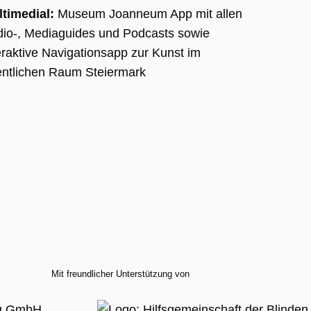
timedial:
Museum Joanneum App mit allen
rd.
io-, Mediaguides und Podcasts sowie
rung
eraktive Navigationsapp zur Kunst im
entlichen Raum Steiermark
on
ten
te
le
m
tatus
.
le
m
tatus
Mit freundlicher Unterstützung von
.