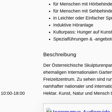
für Menschen mit Hörbehinde
für Menschen mit Sehbehind
in Leichter oder Einfacher S
Induktive Höranlage
Kulturpass: Hunger auf Kunst
Spezialführungen & -angebot
Beschreibung
ng
Der Österreichische Skulpturenpar
ie wird vom
pt.com-Dienst
ehemaligen Internationalen Gart
 um die
gseinstellungen
Freizeitzentrum. Zu sehen sind ru
r-Cookies zu
Das Cookie-
namhafter nationaler und internati
 Cookie-
muss
h 10:00-18:00
Hektar. Kunst, Natur und Mensch t
emäß
en.
APTCHA setzt
liches Cookie