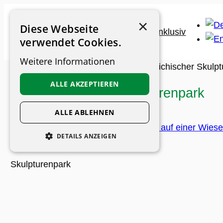
Zum
×
Inhalt
Diese Webseite
springen
verwendet Cookies.
Weitere Informationen
Museums-Guide
>
Museen
>
Österreichischer Skulp
ALLE AKZEPTIEREN
Österreichischer Skulpturenpark
ALLE ABLEHNEN
DETAILS ANZEIGEN
UNBEDINGT ERFORDERLICH
Skulpturenpark
PERFORMANCE
PERSONALISIERUNG
FUNKTIONALITÄT