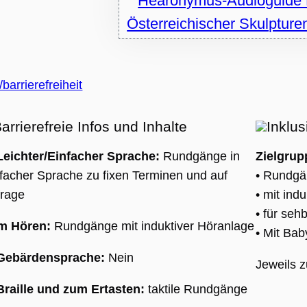
HA), wenn es
wird, um seine
se
len.
arrierefreiheit
arrierefreie Infos und Inhalte
Inklus
Leichter/Einfacher Sprache:
Rundgänge in
Zielgrup
sal
facher Sprache zu fixen Terminen und auf
• Rundgä
 ist
frage
• mit ind
 des
• für se
es
m Hören:
Rundgänge mit induktiver Höranlage
• Mit Ba
t,
 Gebärdensprache:
Nein
Jeweils z
,
Braille und zum Ertasten:
taktile Rundgänge
erte