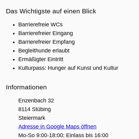
Das Wichtigste auf einen Blick
Unbedingt erforderlich
Performance
Barrierefreie WCs
Personalisierung
Funktionalität
Barrierefreier Eingang
Unbedingt erforderliche Cookies ermöglichen
Barrierefreier Empfang
wesentliche Kernfunktionen der Website wie
Begleithunde erlaubt
die Benutzeranmeldung und die
Kontoverwaltung. Ohne die unbedingt
Ermäßigter Eintritt
erforderlichen Cookies kann die Website nicht
ordnungsgemäß verwendet werden.
Kulturpass: Hunger auf Kunst und Kultur
Name
Anbieter / Domäne
Ablaufdatum
Beschreibu
CookieScriptConsent
1 Jahr 1
Dieses Cook
CookieScript
Informationen
Monat
Cookie-Scri
.museumsguide.net
verwendet,
Einwilligun
Enzenbach 32
für Besuche
speichern. 
8114 Stübing
Banner von
Script.com 
Steiermark
ordnungsg
funktionier
Adresse in Google Maps öffnen
_GRECAPTCHA
5 Monate 4
Google reC
Google LLC
Mo-So 9:00-18:00; Einlass bis 16:00
Wochen
ein erforder
www.google.com