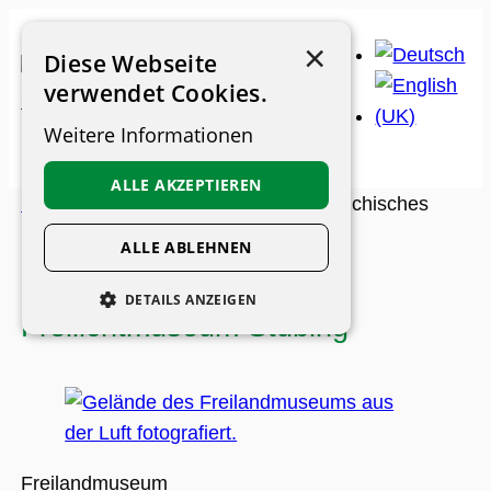
Zum
×
Inhalt
Diese Webseite
springen
verwendet Cookies.
Weitere Informationen
ALLE AKZEPTIEREN
Museums-Guide
>
Museen
>
Österreichisches
Freilichtmuseum Stübing
ALLE ABLEHNEN
Österreichisches
DETAILS ANZEIGEN
Freilichtmuseum Stübing
UNBEDINGT ERFORDERLICH
PERFORMANCE
PERSONALISIERUNG
FUNKTIONALITÄT
Freilandmuseum