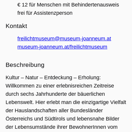
(_GRECAPTC
€ 12 für Menschen mit Behindertenausweis
ausgeführt 
Risikoanaly
frei für Assistenzperson
bereitzustel
Kontakt
freilichtmuseum@museum-joanneum.at
Google Privacy Policy
museum-joanneum.at/freilichtmuseum
Name
Anbieter / Domäne
Ablaufdatum
Beschreibung
_ga
1 Jahr 1
Dieser Cookie-
Google LLC
Monat
Name ist mit
.museumsguide.net
Beschreibung
Google Univer
Analytics
verknüpft. Dies
Kultur – Natur – Entdeckung – Erholung:
eine wichtige
Aktualisierung
Willkommen zu einer erlebnisreichen Zeitreise
am häufigsten
verwendeten
durch sechs Jahrhunderte der bäuerlichen
Analysedienst
von Google.
Lebenswelt. Hier erlebt man die einzigartige Vielfalt
Dieses Cookie
wird verwende
der Hauslandschaften aller Bundesländer
um eindeutige
Benutzer zu
Österreichs und Südtirols und lebensnahe Bilder
unterscheiden
indem eine
der Lebensumstände ihrer BewohnerInnen vom
zufällig generi