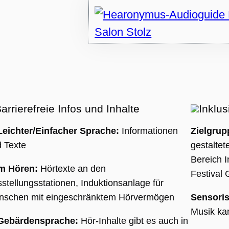
HA), wenn es
wird, um seine
se
len.
arrierefreie Infos und Inhalte
Inklus
sal
Leichter/Einfacher Sprache:
Informationen
Zielgru
 ist
 Texte
gestaltet
 des
Bereich I
es
m Hören:
Hörtexte an den
Festival 
stellungsstationen, Induktionsanlage für
t,
nschen mit eingeschränktem Hörvermögen
Sensoris
,
Musik kan
 Gebärdensprache:
Hör-Inhalte gibt es auch in
erte