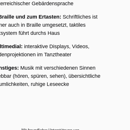
erreichischer Gebärdensprache
rd.
Braille und zum Ertasten:
Schriftliches ist
rung
er auch in Braille umgesetzt, taktiles
tsystem führt durchs Haus
on
ten
timedial:
interaktive Displays, Videos,
te
enprojektionen im Tanztheater
nstiges:
Musik mit verschiedenen Sinnen
le
ebbar (hören, spüren, sehen), übersichtliche
m
tatus
mlichkeiten, ruhige Leseecke
.
le
m
tatus
.