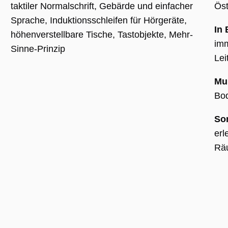
Nummer als
taktiler Normalschrift, Gebärde und einfacher
Öst
Client-ID
zugewiesen wi
Sprache, Induktionsschleifen für Hörgeräte,
Es ist in jeder
In 
Seitenanforde
höhenverstellbare Tische, Tastobjekte, Mehr-
auf einer Site
imm
enthalten und
Sinne-Prinzip
wird zur
Lei
Berechnung v
Besucher-,
Sitzungs- und
Kampagnenda
Mul
für die Site-
Analyseberich
Bod
verwendet.
_ga_BMK64VXYRJ
.museumsguide.net
1 Jahr 1
Dieses Cookie
So
Monat
wird von Goog
Analytics
erl
verwendet, u
den Sitzungss
Räu
beizubehalten
_ga_GTFHPVQCWF
.museumsguide.net
1 Jahr 1
Dieses Cookie
Monat
wird von Goog
Analytics
verwendet, u
den Sitzungss
beizubehalten