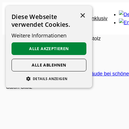
Zum
×
Inhalt
Diese Webseite
springen
verwendet Cookies.
Weitere Informationen
Museums-Guide
>
Museen
>
Salon Stolz
ALLE AKZEPTIEREN
Salon Stolz
ALLE ABLEHNEN
DETAILS ANZEIGEN
Salon Stolz
UNBEDINGT ERFORDERLICH
PERFORMANCE
PERSONALISIERUNG
FUNKTIONALITÄT