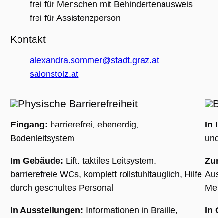
(_GRECAPTC
frei für Menschen mit Behindertenausweis
ausgeführt 
Risikoanaly
frei für Assistenzperson
bereitzustel
Kontakt
alexandra.sommer@stadt.graz.at
Google Privacy Policy
salonstolz.at
Name
Anbieter / Domäne
Ablaufdatum
Beschreibung
_ga
1 Jahr 1
Dieser Cookie-
Google LLC
Physische Barrierefreiheit
B
Monat
Name ist mit
.museumsguide.net
Google Univer
Analytics
Eingang:
barrierefrei, ebenerdig,
In 
verknüpft. Dies
eine wichtige
Bodenleitsystem
und
Aktualisierung
am häufigsten
verwendeten
Analysedienst
Im Gebäude:
Lift, taktiles Leitsystem,
Zu
von Google.
Dieses Cookie
barrierefreie WCs, komplett rollstuhltauglich, Hilfe
Aus
wird verwende
um eindeutige
durch geschultes Personal
Me
Benutzer zu
unterscheiden
indem eine
In Ausstellungen:
Informationen in Braille,
In
zufällig generi