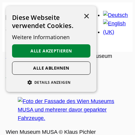
Zum
×
Inhalt
Diese Webseite
springen
verwendet Cookies.
Weitere Informationen
ALLE AKZEPTIEREN
Museums-Guide
>
Museen
>
Wien Museum
MUSA
ALLE ABLEHNEN
Wien Museum MUSA
DETAILS ANZEIGEN
UNBEDINGT ERFORDERLICH
PERFORMANCE
PERSONALISIERUNG
FUNKTIONALITÄT
Wien Museum MUSA © Klaus Pichler