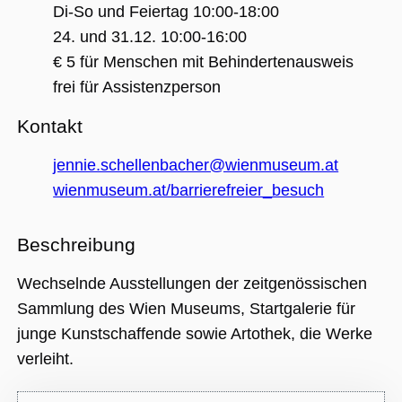
(_GRECAPTC
Di-So und Feiertag 10:00-18:00
ausgeführt 
Risikoanaly
24. und 31.12. 10:00-16:00
bereitzustel
€ 5 für Menschen mit Behindertenausweis
frei für Assistenzperson
Google Privacy Policy
Kontakt
Name
Anbieter / Domäne
Ablaufdatum
Beschreibung
jennie.schellenbacher@wienmuseum.at
_ga
1 Jahr 1
Dieser Cookie-
Google LLC
wienmuseum.at/barrierefreier_besuch
Monat
Name ist mit
.museumsguide.net
Google Univer
Analytics
verknüpft. Dies
Beschreibung
eine wichtige
Aktualisierung
am häufigsten
verwendeten
Wechselnde Ausstellungen der zeitgenössischen
Analysedienst
von Google.
Sammlung des Wien Museums, Startgalerie für
Dieses Cookie
wird verwende
junge Kunstschaffende sowie Artothek, die Werke
um eindeutige
Benutzer zu
verleiht.
unterscheiden
indem eine
zufällig generi