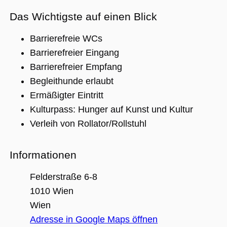
Das Wichtigste auf einen Blick
Unbedingt erforderlich
Performance
Barrierefreie WCs
Personalisierung
Funktionalität
Barrierefreier Eingang
Unbedingt erforderliche Cookies ermöglichen
Barrierefreier Empfang
wesentliche Kernfunktionen der Website wie
Begleithunde erlaubt
die Benutzeranmeldung und die
Kontoverwaltung. Ohne die unbedingt
Ermäßigter Eintritt
erforderlichen Cookies kann die Website nicht
ordnungsgemäß verwendet werden.
Kulturpass: Hunger auf Kunst und Kultur
Name
Anbieter / Domäne
Ablaufdatum
Beschreibu
Verleih von Rollator/Rollstuhl
CookieScriptConsent
1 Jahr 1
Dieses Cook
CookieScript
Monat
Cookie-Scri
.museumsguide.net
verwendet,
Informationen
Einwilligun
für Besuche
speichern. 
Felderstraße 6-8
Banner von
Script.com 
1010 Wien
ordnungsg
funktionier
Wien
_GRECAPTCHA
5 Monate 4
Google reC
Google LLC
Adresse in Google Maps öffnen
Wochen
ein erforder
www.google.com