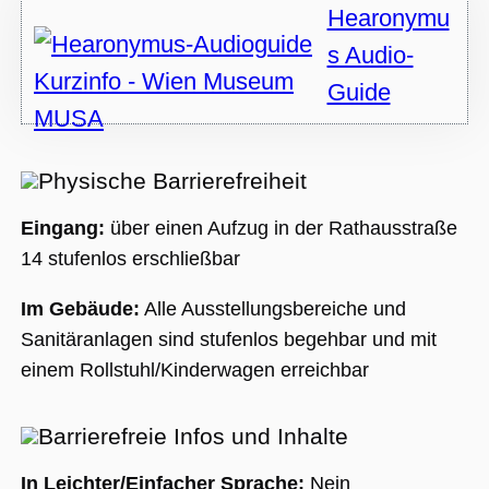
Nummer als
Hearonymu
Client-ID
zugewiesen wi
Es ist in jeder
s Audio-
Seitenanforde
auf einer Site
Guide
enthalten und
wird zur
Berechnung v
Besucher-,
Sitzungs- und
Kampagnenda
Physische Barrierefreiheit
für die Site-
Analyseberich
verwendet.
Eingang:
über einen Aufzug in der Rathausstraße
_ga_BMK64VXYRJ
.museumsguide.net
1 Jahr 1
Dieses Cookie
14 stufenlos erschließbar
Monat
wird von Goog
Analytics
verwendet, u
Im Gebäude:
Alle Ausstellungsbereiche und
den Sitzungss
beizubehalten
Sanitäranlagen sind stufenlos begehbar und mit
_ga_GTFHPVQCWF
.museumsguide.net
1 Jahr 1
Dieses Cookie
einem Rollstuhl/Kinderwagen erreichbar
Monat
wird von Goog
Analytics
verwendet, u
den Sitzungss
Barrierefreie Infos und Inhalte
beizubehalten
In Leichter/Einfacher Sprache:
Nein