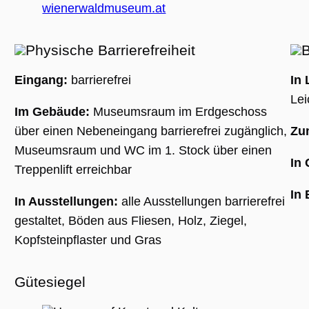
(_GRECAPTC
wienerwaldmuseum.at
ausgeführt 
Risikoanaly
bereitzustel
Physische Barrierefreiheit
B
Eingang:
barrierefrei
In 
Google Privacy Policy
Lei
Im Gebäude:
Museumsraum im Erdgeschoss
Name
Anbieter / Domäne
Ablaufdatum
Beschreibung
über einen Nebeneingang barrierefrei zugänglich,
Zu
_ga
1 Jahr 1
Dieser Cookie-
Google LLC
Monat
Name ist mit
.museumsguide.net
Museumsraum und WC im 1. Stock über einen
Google Univer
In
Analytics
Treppenlift erreichbar
verknüpft. Dies
eine wichtige
In 
Aktualisierung
In Ausstellungen:
alle Ausstellungen barrierefrei
am häufigsten
verwendeten
gestaltet, Böden aus Fliesen, Holz, Ziegel,
Analysedienst
von Google.
Kopfsteinpflaster und Gras
Dieses Cookie
wird verwende
um eindeutige
Benutzer zu
Gütesiegel
unterscheiden
indem eine
zufällig generi