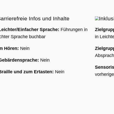
HA), wenn es
wird, um seine
se
len.
arrierefreie Infos und Inhalte
Inklus
Leichter/Einfacher Sprache:
Führungen in
Zielgrup
chter Sprache buchbar
in Leich
m Hören:
Nein
Zielgru
Absprach
sal
 Gebärdensprache:
Nein
 ist
Sensoris
Braille und zum Ertasten:
Nein
 des
vorherig
es
t,
,
erte