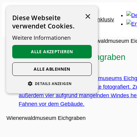
Zum
×
Inhalt
Diese Webseite
springen
verwendet Cookies.
Weitere Informationen
Museums-Guide
>
Museen
>
Wienerwaldmuseum Ei
ALLE AKZEPTIEREN
Wienerwaldmuseum Eichgraben
ALLE ABLEHNEN
DETAILS ANZEIGEN
UNBEDINGT ERFORDERLICH
PERFORMANCE
Wienerwaldmuseum Eichgraben
PERSONALISIERUNG
FUNKTIONALITÄT