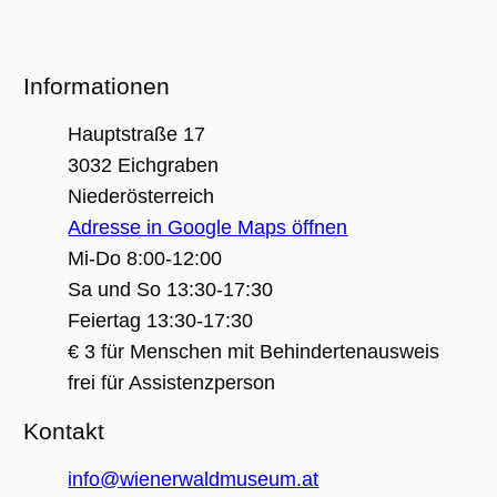
Unbedingt erforderlich
Performance
Informationen
Personalisierung
Funktionalität
Hauptstraße 17
Unbedingt erforderliche Cookies ermöglichen
wesentliche Kernfunktionen der Website wie
3032 Eichgraben
die Benutzeranmeldung und die
Niederösterreich
Kontoverwaltung. Ohne die unbedingt
erforderlichen Cookies kann die Website nicht
Adresse in Google Maps öffnen
ordnungsgemäß verwendet werden.
Mi-Do 8:00-12:00
Name
Anbieter / Domäne
Ablaufdatum
Beschreibu
Sa und So 13:30-17:30
CookieScriptConsent
1 Jahr 1
Dieses Cook
CookieScript
Monat
Cookie-Scri
.museumsguide.net
Feiertag 13:30-17:30
verwendet,
Einwilligun
€ 3 für Menschen mit Behindertenausweis
für Besuche
speichern. 
frei für Assistenzperson
Banner von
Script.com 
ordnungsg
Kontakt
funktionier
_GRECAPTCHA
5 Monate 4
Google reC
Google LLC
info@wienerwaldmuseum.at
Wochen
ein erforder
www.google.com