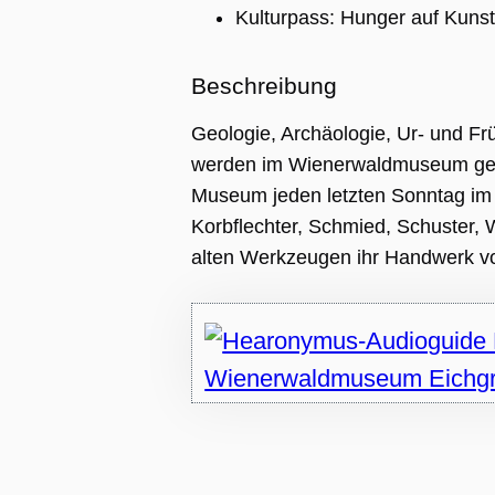
Kulturpass: Hunger auf Kunst
Beschreibung
Geologie, Archäologie, Ur- und F
werden im Wienerwaldmuseum geze
Museum jeden letzten Sonntag im
Korbflechter, Schmied, Schuster,
alten Werkzeugen ihr Handwerk vo
ng
ie wird vom
pt.com-Dienst
 um die
gseinstellungen
r-Cookies zu
Das Cookie-
 Cookie-
muss
emäß
en.
APTCHA setzt
liches Cookie