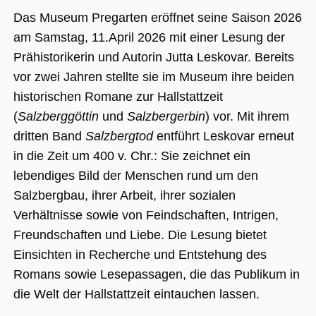
Das Museum Pregarten eröffnet seine Saison 2026
am Samstag, 11.April 2026 mit einer Lesung der
Unbedingt erforderlich
Performance
Prähistorikerin und Autorin Jutta Leskovar. Bereits
Personalisierung
Funktionalität
vor zwei Jahren stellte sie im Museum ihre beiden
Unbedingt erforderliche Cookies ermöglichen
historischen Romane zur Hallstattzeit
wesentliche Kernfunktionen der Website wie
die Benutzeranmeldung und die
(
Salzberggöttin
und
Salzbergerbin
) vor. Mit ihrem
Kontoverwaltung. Ohne die unbedingt
dritten Band
Salzbergtod
entführt Leskovar erneut
erforderlichen Cookies kann die Website nicht
ordnungsgemäß verwendet werden.
in die Zeit um 400 v. Chr.: Sie zeichnet ein
Name
Anbieter / Domäne
Ablaufdatum
Beschreibu
lebendiges Bild der Menschen rund um den
CookieScriptConsent
1 Jahr 1
Dieses Cook
CookieScript
Salzbergbau, ihrer Arbeit, ihrer sozialen
Monat
Cookie-Scri
.museumsguide.net
verwendet,
Verhältnisse sowie von Feindschaften, Intrigen,
Einwilligun
für Besuche
Freundschaften und Liebe. Die Lesung bietet
speichern. 
Banner von
Einsichten in Recherche und Entstehung des
Script.com 
ordnungsg
Romans sowie Lesepassagen, die das Publikum in
funktionier
die Welt der Hallstattzeit eintauchen lassen.
_GRECAPTCHA
5 Monate 4
Google reC
Google LLC
Wochen
ein erforder
www.google.com