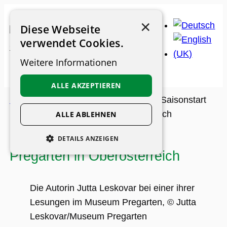
Zum
×
Inhalt
Diese Webseite
springen
verwendet Cookies.
Weitere Informationen
ALLE AKZEPTIEREN
Museums-Guide
>
Archiv
>
Termin
>
Saisonstart
im Museum Pregarten in Oberösterreich
ALLE ABLEHNEN
Saisonstart im Museum
DETAILS ANZEIGEN
Pregarten in Oberösterreich
UNBEDINGT ERFORDERLICH
PERFORMANCE
Die Autorin Jutta Leskovar bei einer ihrer
PERSONALISIERUNG
Lesungen im Museum Pregarten, © Jutta
FUNKTIONALITÄT
Leskovar/Museum Pregarten