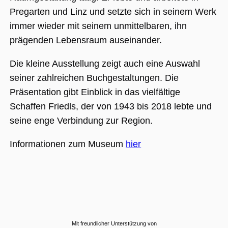
Nummer als
Client-ID
Pregarten und Linz und setzte sich in seinem Werk
zugewiesen wi
Es ist in jeder
immer wieder mit seinem unmittelbaren, ihn
Seitenanforde
auf einer Site
prägenden Lebensraum auseinander.
enthalten und
wird zur
Berechnung v
Die kleine Ausstellung zeigt auch eine Auswahl
Besucher-,
Sitzungs- und
seiner zahlreichen Buchgestaltungen. Die
Kampagnenda
für die Site-
Präsentation gibt Einblick in das vielfältige
Analyseberich
verwendet.
Schaffen Friedls, der von 1943 bis 2018 lebte und
_ga_BMK64VXYRJ
.museumsguide.net
1 Jahr 1
Dieses Cookie
seine enge Verbindung zur Region.
Monat
wird von Goog
Analytics
verwendet, u
Informationen zum Museum
hier
den Sitzungss
beizubehalten
_ga_GTFHPVQCWF
.museumsguide.net
1 Jahr 1
Dieses Cookie
Monat
wird von Goog
Analytics
verwendet, u
den Sitzungss
beizubehalten
Mit freundlicher Unterstützung von