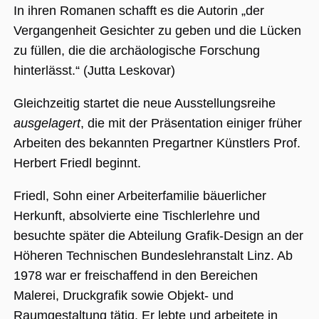
(_GRECAPTC
In ihren Romanen schafft es die Autorin „der
ausgeführt 
Risikoanaly
Vergangenheit Gesichter zu geben und die Lücken
bereitzustel
zu füllen, die die archäologische Forschung
hinterlässt.“ (Jutta Leskovar)
Google Privacy Policy
Gleichzeitig startet die neue Ausstellungsreihe
Name
Anbieter / Domäne
Ablaufdatum
Beschreibung
ausgelagert
, die mit der Präsentation einiger früher
_ga
1 Jahr 1
Dieser Cookie-
Arbeiten des bekannten Pregartner Künstlers Prof.
Google LLC
Monat
Name ist mit
.museumsguide.net
Google Univer
Herbert Friedl beginnt.
Analytics
verknüpft. Dies
eine wichtige
Friedl, Sohn einer Arbeiterfamilie bäuerlicher
Aktualisierung
am häufigsten
Herkunft, absolvierte eine Tischlerlehre und
verwendeten
Analysedienst
besuchte später die Abteilung Grafik‑Design an der
von Google.
Dieses Cookie
Höheren Technischen Bundeslehranstalt Linz. Ab
wird verwende
um eindeutige
1978 war er freischaffend in den Bereichen
Benutzer zu
unterscheiden
Malerei, Druckgrafik sowie Objekt‑ und
indem eine
zufällig generi
Raumgestaltung tätig. Er lebte und arbeitete in