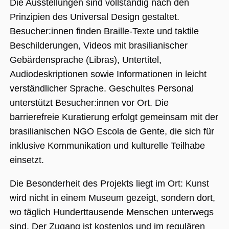
Die Ausstellungen sind vollständig nach den
(_GRECAPTC
ausgeführt 
Prinzipien des Universal Design gestaltet.
Risikoanaly
bereitzustel
Besucher:innen finden Braille-Texte und taktile
Beschilderungen, Videos mit brasilianischer
Gebärdensprache (Libras), Untertitel,
Google Privacy Policy
Audiodeskriptionen sowie Informationen in leicht
Name
Anbieter / Domäne
Ablaufdatum
Beschreibung
verständlicher Sprache. Geschultes Personal
_ga
1 Jahr 1
Dieser Cookie-
unterstützt Besucher:innen vor Ort. Die
Google LLC
Monat
Name ist mit
.museumsguide.net
Google Univer
barrierefreie Kuratierung erfolgt gemeinsam mit der
Analytics
verknüpft. Dies
brasilianischen NGO Escola de Gente, die sich für
eine wichtige
Aktualisierung
inklusive Kommunikation und kulturelle Teilhabe
am häufigsten
verwendeten
einsetzt.
Analysedienst
von Google.
Dieses Cookie
Die Besonderheit des Projekts liegt im Ort: Kunst
wird verwende
um eindeutige
wird nicht in einem Museum gezeigt, sondern dort,
Benutzer zu
unterscheiden
wo täglich Hunderttausende Menschen unterwegs
indem eine
zufällig generi
sind. Der Zugang ist kostenlos und im regulären