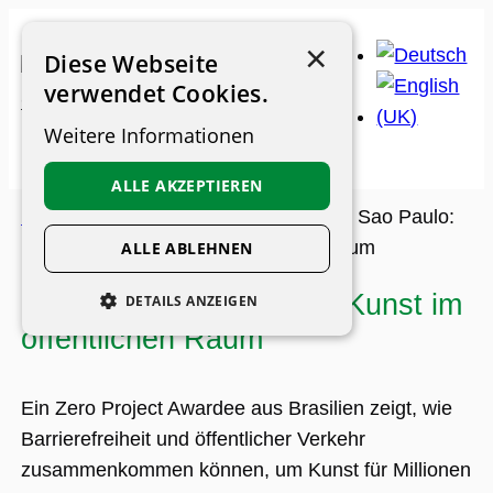
Zum
×
Inhalt
Diese Webseite
springen
verwendet Cookies.
Weitere Informationen
ALLE AKZEPTIEREN
Museums-Guide
>
Archiv
>
Feature
>
Sao Paulo:
barrierefreie Kunst im öffentlichen Raum
ALLE ABLEHNEN
Sao Paulo: barrierefreie Kunst im
DETAILS ANZEIGEN
öffentlichen Raum
UNBEDINGT ERFORDERLICH
PERFORMANCE
Ein Zero Project Awardee aus Brasilien zeigt, wie
PERSONALISIERUNG
Barrierefreiheit und öffentlicher Verkehr
FUNKTIONALITÄT
zusammenkommen können, um Kunst für Millionen