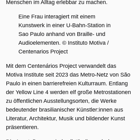
Menschen im Alltag erlebbar zu machen.
Eine Frau interagiert mit einem
Unbedingt erforderlich
Performance
Kunstwerk in einer U-Bahn-Station in
Personalisierung
Funktionalität
Sao Paulo anhand von Braille- und
Unbedingt erforderliche Cookies ermöglichen
Audioelementen. © Instituto Motiva /
wesentliche Kernfunktionen der Website wie
die Benutzeranmeldung und die
Centenarios Project
Kontoverwaltung. Ohne die unbedingt
erforderlichen Cookies kann die Website nicht
Mit dem Centenários Project verwandelt das
ordnungsgemäß verwendet werden.
Motiva Institute seit 2023 das Metro-Netz von São
Name
Anbieter / Domäne
Ablaufdatum
Beschreibu
Paulo in einen barrierefreien Kulturraum. Entlang
CookieScriptConsent
1 Jahr 1
Dieses Cook
CookieScript
Monat
Cookie-Scri
.museumsguide.net
der Yellow Line 4 werden elf große Metrostationen
verwendet,
Einwilligun
zu öffentlichen Ausstellungsorten, die Werke
für Besuche
speichern. 
bedeutender brasilianischer Künstler:innen aus
Banner von
Script.com 
Literatur, Architektur, Musik und bildender Kunst
ordnungsg
funktionier
präsentieren.
_GRECAPTCHA
5 Monate 4
Google reC
Google LLC
Wochen
ein erforder
www.google.com