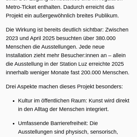
Nummer als
Client-ID
Metro-Ticket enthalten. Dadurch erreicht das
zugewiesen wi
Es ist in jeder
Projekt ein außergewöhnlich breites Publikum.
Seitenanforde
auf einer Site
enthalten und
Die Wirkung ist bereits deutlich sichtbar: Zwischen
wird zur
Berechnung v
2023 und April 2025 besuchten über 380.000
Besucher-,
Sitzungs- und
Menschen die Ausstellungen. Jede neue
Kampagnenda
für die Site-
Installation zieht mehr Besucher:innen an – allein
Analyseberich
verwendet.
die Ausstellung in der Station Luz erreichte 2025
_ga_BMK64VXYRJ
.museumsguide.net
1 Jahr 1
Dieses Cookie
innerhalb weniger Monate fast 200.000 Menschen.
Monat
wird von Goog
Analytics
verwendet, u
Drei Aspekte machen dieses Projekt besonders:
den Sitzungss
beizubehalten
_ga_GTFHPVQCWF
.museumsguide.net
1 Jahr 1
Dieses Cookie
Kultur im öffentlichen Raum: Kunst wird direkt
Monat
wird von Goog
Analytics
in den Alltag der Menschen integriert.
verwendet, u
den Sitzungss
beizubehalten
Umfassende Barrierefreiheit: Die
Ausstellungen sind physisch, sensorisch,