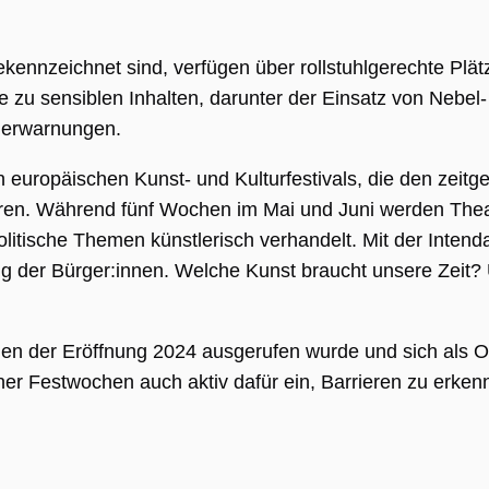
ekennzeichnet sind, verfügen über rollstuhlgerechte Plät
se zu sensiblen Inhalten, darunter der Einsatz von Nebel
gerwarnungen.
europäischen Kunst- und Kulturfestivals, die den zeitg
ren. Während fünf Wochen im Mai und Juni werden Theat
litische Themen künstlerisch verhandelt. Mit der Inten
ng
ng der Bürger:innen. Welche Kunst braucht unsere Zeit? 
ie wird vom
pt.com-Dienst
 um die
gseinstellungen
n der Eröffnung 2024 ausgerufen wurde und sich als Ort 
r-Cookies zu
Das Cookie-
ener Festwochen auch aktiv dafür ein, Barrieren zu erke
 Cookie-
muss
emäß
en.
APTCHA setzt
liches Cookie