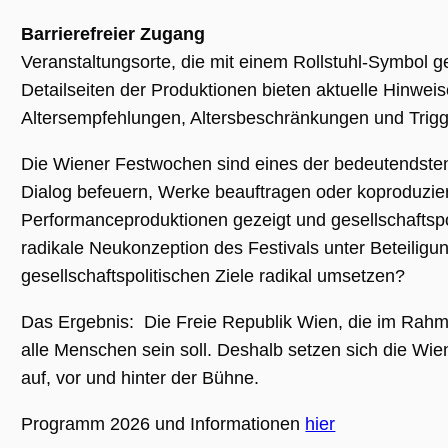
Barrierefreier Zugang
Veranstaltungsorte, die mit einem Rollstuhl-Symbol g
Unbedingt erforderlich
Performance
Detailseiten der Produktionen bieten aktuelle Hinwei
Personalisierung
Funktionalität
Altersempfehlungen, Altersbeschränkungen und Trig
Unbedingt erforderliche Cookies ermöglichen
wesentliche Kernfunktionen der Website wie
die Benutzeranmeldung und die
Die Wiener Festwochen sind eines der bedeutendsten 
Kontoverwaltung. Ohne die unbedingt
Dialog befeuern, Werke beauftragen oder koproduzie
erforderlichen Cookies kann die Website nicht
ordnungsgemäß verwendet werden.
Performanceproduktionen gezeigt und gesellschaftspo
Name
Anbieter / Domäne
Ablaufdatum
Beschreibu
radikale Neukonzeption des Festivals unter Beteiligu
CookieScriptConsent
1 Jahr 1
Dieses Cook
CookieScript
gesellschaftspolitischen Ziele radikal umsetzen?
Monat
Cookie-Scri
.museumsguide.net
verwendet,
Einwilligun
Das Ergebnis: Die Freie Republik Wien, die im Rahme
für Besuche
speichern. 
alle Menschen sein soll. Deshalb setzen sich die Wi
Banner von
Script.com 
auf, vor und hinter der Bühne.
ordnungsg
funktionier
Programm 2026 und Informationen
hier
_GRECAPTCHA
5 Monate 4
Google reC
Google LLC
Wochen
ein erforder
www.google.com