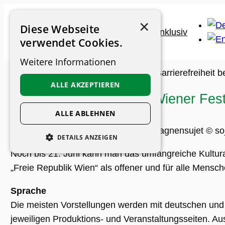
Zum
×
Inhalt
Diese Webseite
springen
verwendet Cookies.
Weitere Informationen
Museums-Guide
>
Archiv
>
News
>
Barrierefreiheit
ALLE AKZEPTIEREN
Barrierefreiheit bei den Wiener Fe
ALLE ABLEHNEN
Wiener Festwochen 2026 Kampagnensujet © soj
DETAILS ANZEIGEN
Noch bis 21. Juni kann man das umfangreiche Kultur
UNBEDINGT ERFORDERLICH
„Freie Republik Wien“ als offener und für alle Mensc
PERFORMANCE
Sprache
PERSONALISIERUNG
Die meisten Vorstellungen werden mit deutschen und 
FUNKTIONALITÄT
jeweiligen Produktions- und Veranstaltungsseiten. 