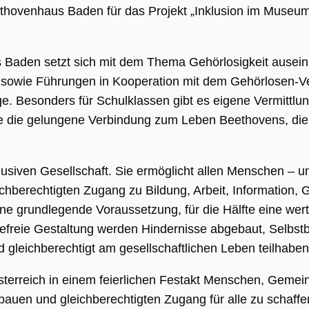
ethovenhaus Baden für das Projekt „Inklusion im Muse
Baden setzt sich mit dem Thema Gehörlosigkeit ausein
e sowie Führungen in Kooperation mit dem Gehörlosen-V
 Besonders für Schulklassen gibt es eigene Vermittlu
obte die gelungene Verbindung zum Leben Beethovens, di
ng
inklusiven Gesellschaft. Sie ermöglicht allen Menschen – 
ie wird vom
chberechtigten Zugang zu Bildung, Arbeit, Information,
pt.com-Dienst
 um die
eine grundlegende Voraussetzung, für die Hälfte eine wert
gseinstellungen
r-Cookies zu
refreie Gestaltung werden Hindernisse abgebaut, Selbst
Das Cookie-
 Cookie-
 gleichberechtigt am gesellschaftlichen Leben teilhabe
muss
emäß
en.
terreich in einem feierlichen Festakt Menschen, Gemeind
APTCHA setzt
uen und gleichberechtigten Zugang für alle zu schaffe
liches Cookie