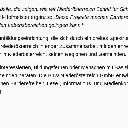
HA), wenn es
wird, um seine
le, die zeigen, wie wir Niederösterreich Schritt für Schr
se
len.
l-Hofmeister ergänzte: „
Diese Projekte machen Barrieref
allen Lebensbereichen gelingen kann.
“
bildungseinrichtung, die sich durch ein breites Spektr
W Niederösterreich in enger Zusammenarbeit mit den ehr
r in Niederösterreich, seinen Regionen und Gemeinden.
sal
nteressierten, Bildungsfernen oder Menschen mit Basis
 ist
meinden beraten. Die BhW Niederösterreich GmbH entw
 des
chen Barrierefreiheit, Lese-, Informations- und Medienk
.
es
t,
,
erte