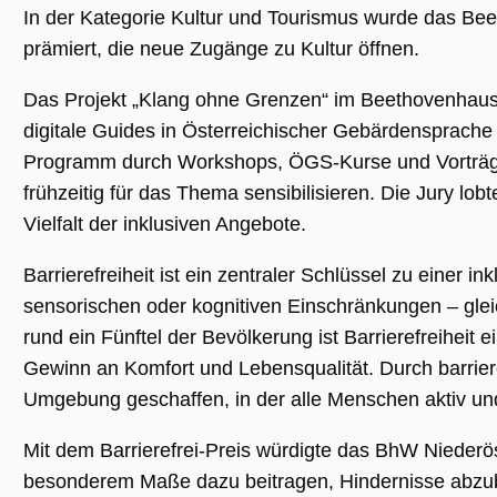
In der Kategorie Kultur und Tourismus wurde das Be
prämiert, die neue Zugänge zu Kultur öffnen.
Unbedingt erforderlich
Performance
Das Projekt „Klang ohne Grenzen“ im Beethovenhaus 
Personalisierung
Funktionalität
digitale Guides in Österreichischer Gebärdensprach
Unbedingt erforderliche Cookies ermöglichen
Programm durch Workshops, ÖGS-Kurse und Vorträge.
wesentliche Kernfunktionen der Website wie
die Benutzeranmeldung und die
frühzeitig für das Thema sensibilisieren. Die Jury l
Kontoverwaltung. Ohne die unbedingt
erforderlichen Cookies kann die Website nicht
Vielfalt der inklusiven Angebote.
ordnungsgemäß verwendet werden.
Name
Anbieter / Domäne
Ablaufdatum
Beschreibu
Barrierefreiheit ist ein zentraler Schlüssel zu einer 
CookieScriptConsent
1 Jahr 1
Dieses Cook
CookieScript
sensorischen oder kognitiven Einschränkungen – glei
Monat
Cookie-Scri
.museumsguide.net
verwendet,
rund ein Fünftel der Bevölkerung ist Barrierefreiheit 
Einwilligun
für Besuche
Gewinn an Komfort und Lebensqualität. Durch barrie
speichern. 
Banner von
Umgebung geschaffen, in der alle Menschen aktiv und
Script.com 
ordnungsg
funktionier
Mit dem Barrierefrei-Preis würdigte das BhW Niederös
_GRECAPTCHA
5 Monate 4
Google reC
Google LLC
besonderem Maße dazu beitragen, Hindernisse abzuba
Wochen
ein erforder
www.google.com