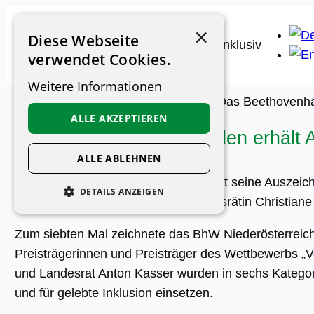
Zum
×
Inhalt
Diese Webseite
springen
verwendet Cookies.
Weitere Informationen
Museums-Guide
>
Archiv
>
News
>
Das Beethovenha
ALLE AKZEPTIEREN
Das Beethovenhaus Baden erhält A
ALLE ABLEHNEN
Das Beethovenhaus Baden feiert seine Auszeichn
DETAILS ANZEIGEN
(Beethovenhaus Baden), Landesrätin Christiane
UNBEDINGT ERFORDERLICH
Zum siebten Mal zeichnete das BhW Niederösterreich,
PERFORMANCE
Preisträgerinnen und Preisträger des Wettbewerbs „Vo
PERSONALISIERUNG
und Landesrat Anton Kasser wurden in sechs Kategori
und für gelebte Inklusion einsetzen.
FUNKTIONALITÄT