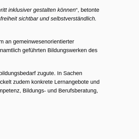
itt inklusiver gestalten können
“, betonte
reiheit sichtbar und selbstverständlich.
um an gemeinwesenorientierter
enamtlich geführten Bildungswerken des
bildungsbedarf zugute. In Sachen
ickelt zudem konkrete Lernangebote und
ompetenz, Bildungs- und Berufsberatung,