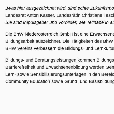
(_GRECAPTC
ausgeführt 
„
Was hier ausgezeichnet wird, sind echte Zukunftsmodel
Risikoanaly
bereitzustel
Landesrat Anton Kasser. Landesrätin Christiane Tesch
Sie sind Impulsgeber und Vorbilder, wie Teilhabe in 
Die BhW Niederösterreich GmbH ist eine Erwachsenen
Google Privacy Policy
Bildungsarbeit auszeichnet. Die Tätigkeiten des Bh
Name
Anbieter / Domäne
Ablaufdatum
Beschreibung
BHW Vereins verbessern die Bildungs- und Lernkultu
_ga
1 Jahr 1
Dieser Cookie-
Google LLC
Monat
Name ist mit
.museumsguide.net
Google Univer
Bildungs- und Beratungsleistungen kommen Bildungsi
Analytics
verknüpft. Dies
Barrierefreiheit und Erwachsenenbildung werden Ge
eine wichtige
Aktualisierung
Lern- sowie Sensibilisierungsunterlagen in den Berei
am häufigsten
verwendeten
Community Education sowie Grund- und Basisbildung
Analysedienst
von Google.
Dieses Cookie
wird verwende
um eindeutige
Benutzer zu
unterscheiden
indem eine
zufällig generi